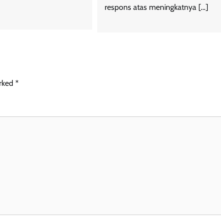
respons atas meningkatnya […]
arked
*