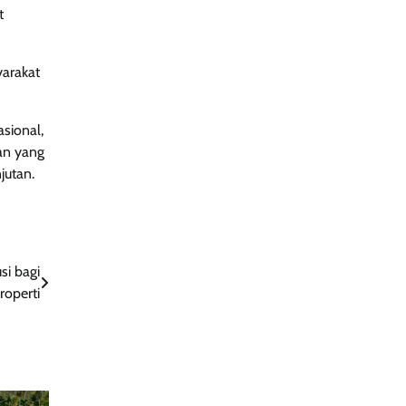
t
yarakat
sional,
an yang
jutan.
si bagi
roperti