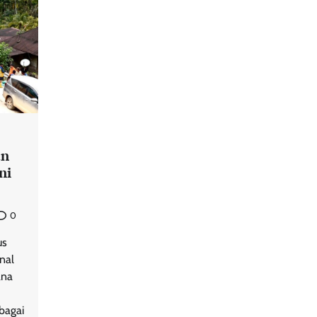
an
ni
0
us
nal
ana
bagai