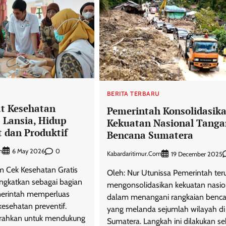
U
BERITA TERBARU
t Kesehatan
Pemerintah Konsolidasik
s Lansia, Hidup
Kekuatan Nasional Tanga
t dan Produktif
Bencana Sumatera
m
0
6 May 2026
Kabardaritimur.com
19 December 2025
am Cek Kesehatan Gratis
Oleh: Nur Utunissa Pemerintah ter
ingkatkan sebagai bagian
mengonsolidasikan kekuatan nasio
merintah memperluas
dalam menangani rangkaian benc
kesehatan preventif.
yang melanda sejumlah wilayah di
arahkan untuk mendukung
Sumatera. Langkah ini dilakukan se