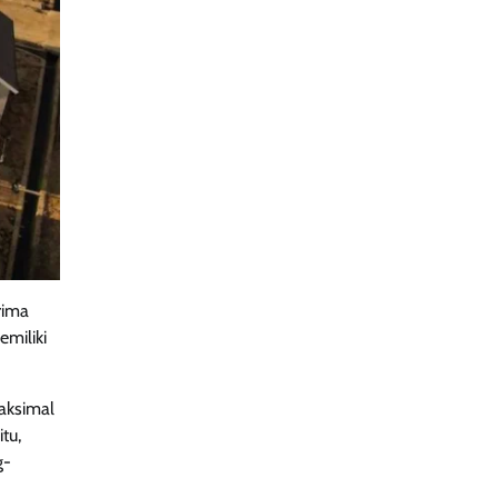
rima
emiliki
aksimal
tu,
g-