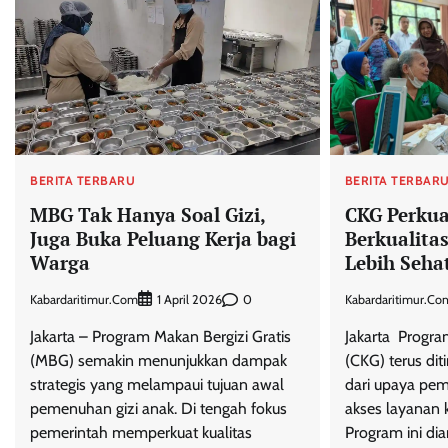
BERITA TERBARU
BERITA TERBAR
MBG Tak Hanya Soal Gizi,
CKG Perkua
Juga Buka Peluang Kerja bagi
Berkualita
Warga
Lebih Seha
Kabardaritimur.com
0
Kabardaritimur.co
1 April 2026
Jakarta – Program Makan Bergizi Gratis
Jakarta  Progr
(MBG) semakin menunjukkan dampak
(CKG) terus dit
strategis yang melampaui tujuan awal
dari upaya pe
pemenuhan gizi anak. Di tengah fokus
akses layanan 
pemerintah memperkuat kualitas
Program ini di