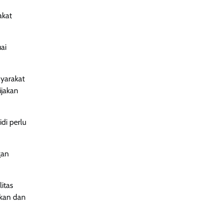
akat
ai
yarakat
ijakan
di perlu
gan
itas
nkan dan