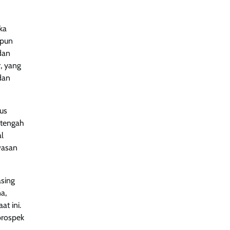
ka
upun
dan
, yang
 dan
rus
 tengah
al
wasan
asing
a,
t ini.
prospek