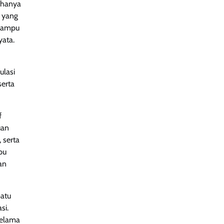
k hanya
i yang
 mampu
yata.
ulasi
serta
f
uan
 serta
pu
an
batu
si.
selama