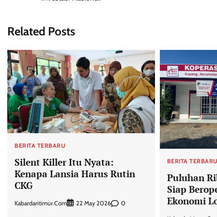
navigation
Related Posts
BERITA TERBARU
Silent Killer Itu Nyata:
BERITA TERBAR
Kenapa Lansia Harus Rutin
Puluhan Ri
CKG
Siap Berop
Ekonomi Lo
Kabardaritimur.com
0
22 May 2026