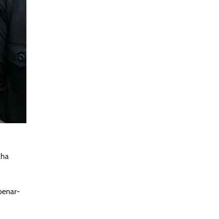
aha
benar-