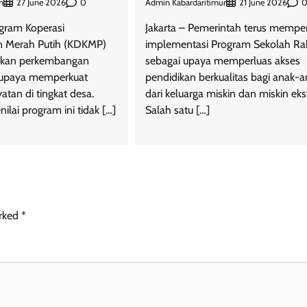
m
0
Admin Kabardaritimur
27 June 2026
21 June 2026
gram Koperasi
Jakarta – Pemerintah terus mempe
n Merah Putih (KDKMP)
implementasi Program Sekolah Ra
kkan perkembangan
sebagai upaya memperluas akses
i upaya memperkuat
pendidikan berkualitas bagi anak-
tan di tingkat desa.
dari keluarga miskin dan miskin ek
lai program ini tidak […]
Salah satu […]
arked
*