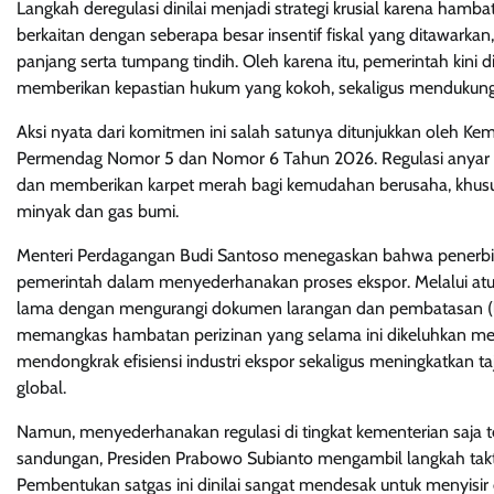
Langkah deregulasi dinilai menjadi strategi krusial karena hamba
berkaitan dengan seberapa besar insentif fiskal yang ditawarkan
panjang serta tumpang tindih. Oleh karena itu, pemerintah kini
memberikan kepastian hukum yang kokoh, sekaligus mendukung per
Aksi nyata dari komitmen ini salah satunya ditunjukkan oleh Ke
Permendag Nomor 5 dan Nomor 6 Tahun 2026. Regulasi anyar di
dan memberikan karpet merah bagi kemudahan berusaha, khususn
minyak dan gas bumi.
Menteri Perdagangan Budi Santoso menegaskan bahwa penerbit
pemerintah dalam menyederhanakan proses ekspor. Melalui atur
lama dengan mengurangi dokumen larangan dan pembatasan (lart
memangkas hambatan perizinan yang selama ini dikeluhkan me
mendongkrak efisiensi industri ekspor sekaligus meningkatkan t
global.
Namun, menyederhanakan regulasi di tingkat kementerian saja te
sandungan, Presiden Prabowo Subianto mengambil langkah takt
Pembentukan satgas ini dinilai sangat mendesak untuk menyisir