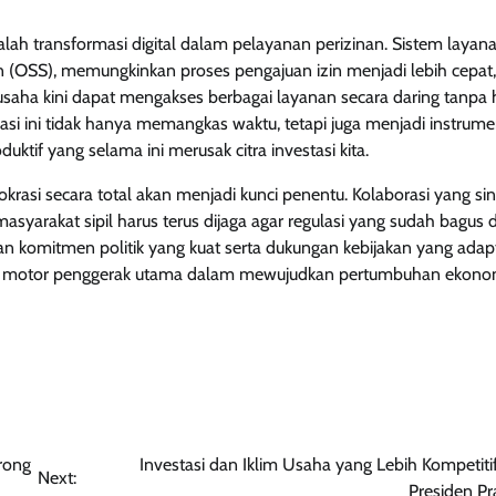
adalah transformasi digital dalam pelayanan perizinan. Sistem layan
ion (OSS), memungkinkan proses pengajuan izin menjadi lebih cepat,
u usaha kini dapat mengakses berbagai layanan secara daring tanpa 
sasi ini tidak hanya memangkas waktu, tetapi juga menjadi instrumen
uktif yang selama ini merusak citra investasi kita.
krasi secara total akan menjadi kunci penentu. Kolaborasi yang sin
syarakat sipil harus terus dijaga agar regulasi yang sudah bagus d
an komitmen politik yang kuat serta dukungan kebijakan yang adapt
di motor penggerak utama dalam mewujudkan pertumbuhan ekono
orong
Investasi dan Iklim Usaha yang Lebih Kompetitif
Next:
Presiden P