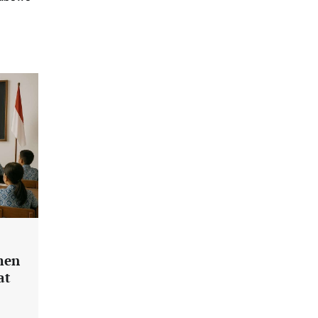
men
at