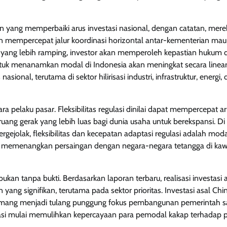
an yang memperbaiki arus investasi nasional, dengan catatan, mere
n mempercepat jalur koordinasi horizontal antar-kementerian ma
i yang lebih ramping, investor akan memperoleh kepastian hukum 
 untuk menanamkan modal di Indonesia akan meningkat secara linear
nal, terutama di sektor hilirisasi industri, infrastruktur, energi,
ara pelaku pasar. Fleksibilitas regulasi dinilai dapat mempercepat a
uang gerak yang lebih luas bagi dunia usaha untuk berekspansi. Di
rgejolak, fleksibilitas dan kecepatan adaptasi regulasi adalah mod
 memenangkan persaingan dengan negara-negara tetangga di ka
ukan tanpa bukti. Berdasarkan laporan terbaru, realisasi investasi 
ng signifikan, terutama pada sektor prioritas. Investasi asal Chin
 memang menjadi tulang punggung fokus pembangunan pemerintah saa
ulasi mulai memulihkan kepercayaan para pemodal kakap terhadap 