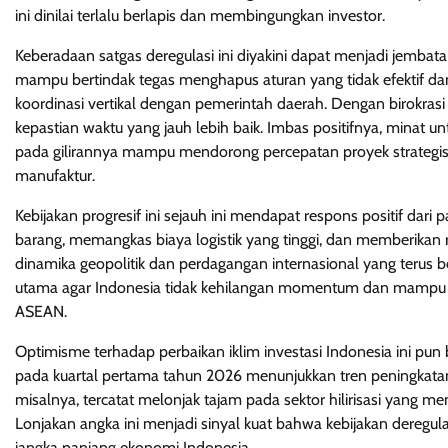
ini dinilai terlalu berlapis dan membingungkan investor.
Keberadaan satgas deregulasi ini diyakini dapat menjadi jembat
mampu bertindak tegas menghapus aturan yang tidak efektif da
koordinasi vertikal dengan pemerintah daerah. Dengan birokras
kepastian waktu yang jauh lebih baik. Imbas positifnya, minat
pada gilirannya mampu mendorong percepatan proyek strategis nasio
manufaktur.
Kebijakan progresif ini sejauh ini mendapat respons positif dari p
barang, memangkas biaya logistik yang tinggi, dan memberikan r
dinamika geopolitik dan perdagangan internasional yang terus be
utama agar Indonesia tidak kehilangan momentum dan mampu
ASEAN.
Optimisme terhadap perbaikan iklim investasi Indonesia ini pun b
pada kuartal pertama tahun 2026 menunjukkan tren peningkatan ya
misalnya, tercatat melonjak tajam pada sektor hilirisasi yang
Lonjakan angka ini menjadi sinyal kuat bahwa kebijakan dereg
jangka panjang ekonomi Indonesia.