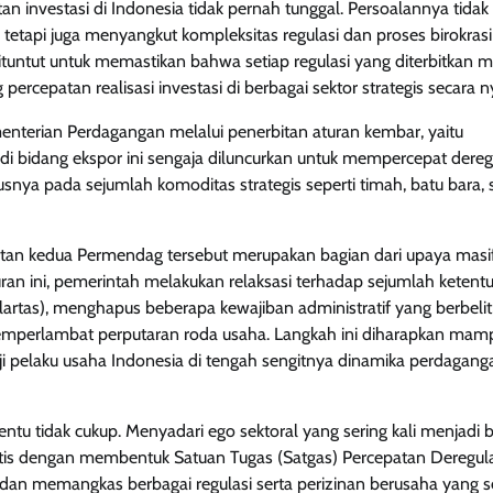
tan investasi di Indonesia tidak pernah tunggal. Persoalannya tida
, tetapi juga menyangkut kompleksitas regulasi dan proses birokras
 dituntut untuk memastikan bahwa setiap regulasi yang diterbitkan
cepatan realisasi investasi di berbagai sektor strategis secara n
menterian Perdagangan melalui penerbitan aturan kembar, yaitu
 bidang ekspor ini sengaja diluncurkan untuk mempercepat dereg
ya pada sejumlah komoditas strategis seperti timah, batu bara, 
an kedua Permendag tersebut merupakan bagian dari upaya masi
an ini, pemerintah melakukan relaksasi terhadap sejumlah ketent
as), menghapus beberapa kewajiban administratif yang berbelit,
mperlambat perputaran roda usaha. Langkah ini diharapkan mam
aji pelaku usaha Indonesia di tengah sengitnya dinamika perdagang
ntu tidak cukup. Menyadari ego sektoral yang sering kali menjadi 
is dengan membentuk Satuan Tugas (Satgas) Percepatan Deregula
 dan memangkas berbagai regulasi serta perizinan berusaha yang 