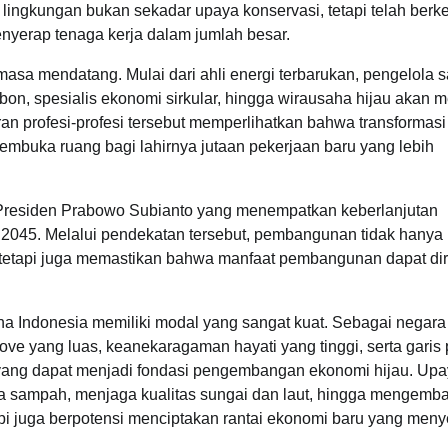
ingkungan bukan sekadar upaya konservasi, tetapi telah ber
erap tenaga kerja dalam jumlah besar.
masa mendatang. Mulai dari ahli energi terbarukan, pengelola
arbon, spesialis ekonomi sirkular, hingga wirausaha hijau akan 
n profesi-profesi tersebut memperlihatkan bahwa transformasi 
mbuka ruang bagi lahirnya jutaan pekerjaan baru yang lebih
a Presiden Prabowo Subianto yang menempatkan keberlanjutan
 2045. Melalui pendekatan tersebut, pembangunan tidak hanya
 tetapi juga memastikan bahwa manfaat pembangunan dapat di
na Indonesia memiliki modal yang sangat kuat. Sebagai negara
ove yang luas, keanekaragaman hayati yang tinggi, serta garis 
a yang dapat menjadi fondasi pengembangan ekonomi hijau. Up
a sampah, menjaga kualitas sungai dan laut, hingga mengemb
api juga berpotensi menciptakan rantai ekonomi baru yang men