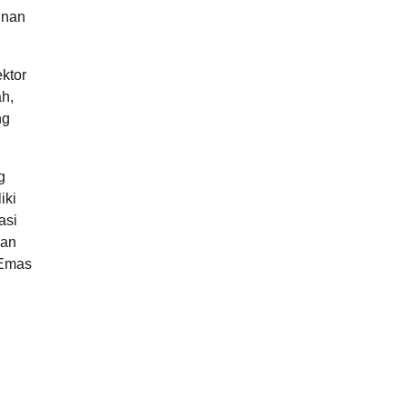
unan
ktor
ah,
ng
g
iki
asi
ian
 Emas