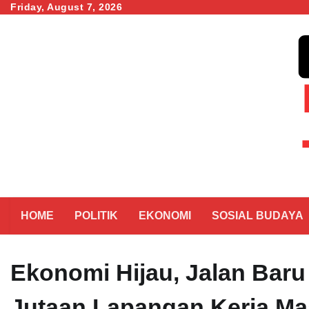
Skip
Friday, August 7, 2026
to
content
HOME
POLITIK
EKONOMI
SOSIAL BUDAYA
Ekonomi Hijau, Jalan Bar
Jutaan Lapangan Kerja M