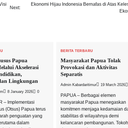
Visi
Ekonomi Hijau Indonesia Bernafas di Atas Keles
Next:
Eko
RU
BERITA TERBARU
usus Papua
Masyarakat Papua Tolak
lalui Akselerasi
Provokasi dan Aktivitas
ndidikan,
Separatis
 dan Lingkungan
Admin Kabardaritimur
19 March 2026
om
8 January 2026
0
PAPUA – Berbagai elemen
 – Implementasi
masyarakat Papua menegaskan
s (Otsus) Papua terus
komitmen menjaga kedamaian d
arah penguatan yang
stabilitas di wilayahnya demi
 terutama dalam
kelancaran pembangunan. Tokoh