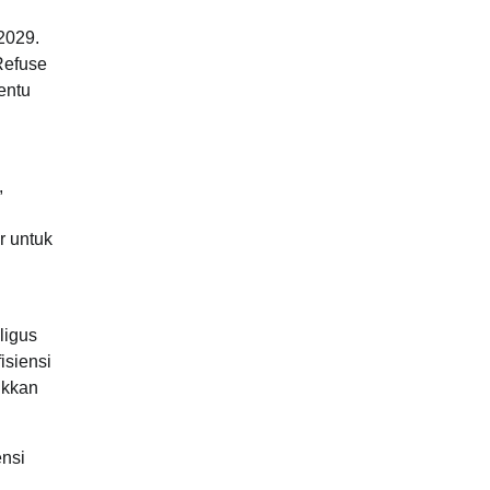
2029.
Refuse
entu
,
r untuk
ligus
isiensi
ukkan
ensi