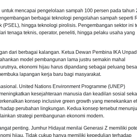
ntah untuk mencapai pengelolaan sampah 100 persen pada tahun 
pengembangan berbagai teknologi pengolahan sampah seperti 
(PSEL), hingga teknologi pirolisis. Pengembangan sektor ini t
 tenaga teknis, operator, peneliti, hingga pelaku usaha yang
gan dari berbagai kalangan. Ketua Dewan Pembina IKA Unpad
tahankan model pembangunan lama justru semakin mahal
urutnya, ekonomi hijau harus dipandang sebagai peluang besa
embuka lapangan kerja baru bagi masyarakat.
nasional. United Nations Environment Programme (UNEP)
meningkatkan kesejahteraan manusia dan keadilan sosial seka
rkenalkan konsep inclusive green growth yang menekankan ef
erhadap perubahan lingkungan. Kedua konsep tersebut menunj
lainkan strategi pembangunan ekonomi modern.
sangat penting. Jumhur Hidayat menilai Generasi Z memiliki pot
nomi hijau. Tidak cukup hanya memiliki kepedulian terhadap