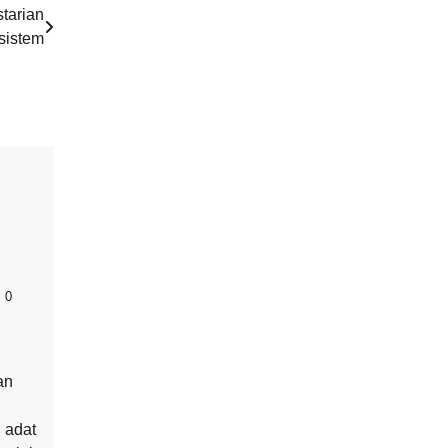
tarian
sistem
0
an
 adat