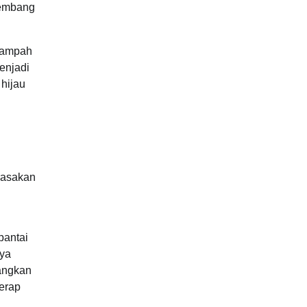
kembang
 sampah
menjadi
hijau
rasakan
pantai
aya
angkan
yerap