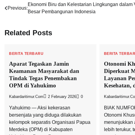
Post
Ekonomi Biru dan Kelestarian Lingkungan dalam 
Previous:
Besar Pembangunan Indonesia
navigation
Related Posts
BERITA TERBARU
BERITA TERBA
Aparat Tegaskan Jamin
Otonomi Kh
Keamanan Masyarakat dan
Diperkuat Me
Tindak Tegas Penembakan
Layanan Pe
OPM di Yahukimo
Kesehatan,
Kabardaritimur.com
2 February 2026
0
Kabardaritimur.c
Yahukimo — Aksi kekerasan
BIAK NUMFOR
bersenjata yang diduga dilakukan
Otonomi Khusu
kelompok separatis Organisasi Papua
menunjukkan 
Merdeka (OPM) di Kabupaten
lebih terukur,