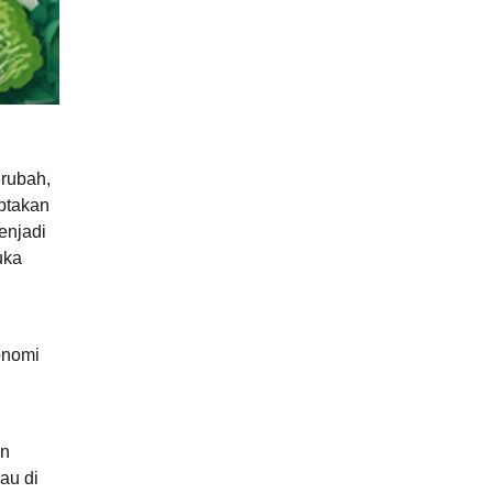
erubah,
ptakan
enjadi
uka
onomi
an
au di