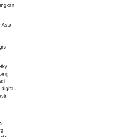
ungkan
 Asta
gis
.
efky
sing
adi
digital.
stri
us
rgi