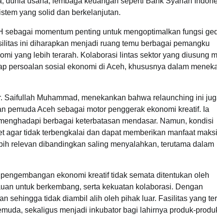
la, dunia usaha, lembaga keuangan seperti Bank Syariah Indone
tem yang solid dan berkelanjutan.
H sebagai momentum penting untuk mengoptimalkan fungsi ge
asilitas ini diharapkan menjadi ruang temu berbagai pemangku
yang lebih terarah. Kolaborasi lintas sektor yang diusung m
p persoalan sosial ekonomi di Aceh, khususnya dalam menek
 Saifullah Muhammad, menekankan bahwa relaunching ini ju
ran pemuda Aceh sebagai motor penggerak ekonomi kreatif. Ia
 menghadapi berbagai keterbatasan mendasar. Namun, kondisi
set agar tidak terbengkalai dan dapat memberikan manfaat maks
 lebih relevan dibandingkan saling menyalahkan, terutama dalam
engembangan ekonomi kreatif tidak semata ditentukan oleh
auan untuk berkembang, serta kekuatan kolaborasi. Dengan
 sehingga tidak diambil alih oleh pihak luar. Fasilitas yang te
emuda, sekaligus menjadi inkubator bagi lahirnya produk-produ