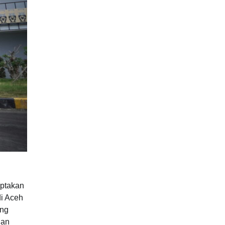
iptakan
di Aceh
ang
dan