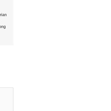
rian
rong