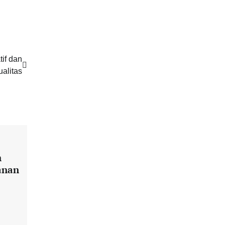
if dan
alitas
h
anan