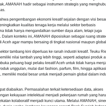
ak, AMANAH hadir sebagai instrumen strategis yang menghub
as.
ahwa pengembangan ekonomi kreatif sejalan dengan visi besar
ingkatkan kualitas tenaga kerja melalui sektor berbasis
arena tidak hanya mengandalkan sumber daya alam, tetapi juga
. Dalam konteks ini, AMANAH diposisikan sebagai ruang strate
i Aceh agar mampu bersaing di tingkat nasional maupun global
ektor tambang kini diperluas ke ranah industri kreatif. Teuku Ri
iliki nilai tambah yang lebih tinggi, seperti adaptasi produk a
buka peluang bagi pelaku kreatif Aceh untuk tidak hanya menj
k unggulan, mulai dari fashion, parfum, film, hingga aplikasi 
 memiliki modal besar untuk menjadi pemain global dalam indu
pat diabaikan. Permasalahan terkait ketersediaan data, akses
dungan kekayaan intelektual menjadi pekerjaan rumah yang har
dekatan kolaboratif menjadi kunci utama. Melalui AMANAH, sine