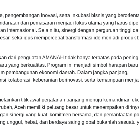
, pengembangan inovasi, serta inkubasi bisnis yang berorient
pendanaan dan pemasaran menjadi fokus utama yang harus dipe
 internasional. Selain itu, sinergi dengan perguruan tinggi d
 besar, sekaligus mempercepat transformasi ide menjadi produk b
kan dari penguatan AMANAH tidak hanya terbatas pada pening
baru yang berkualitas. Program ini menjadi simbol harapan baru
lam pembangunan ekonomi daerah. Dalam jangka panjang,
nsi kolaborasi, keberanian berinovasi, serta kemampuan menj
elainkan titik awal perjalanan panjang menuju kemandirian e
berubah, Aceh memiliki peluang besar untuk menempatkan diriny
gan sinergi yang kuat, komitmen bersama, dan pemanfaatan po
ng unggul, hebat, dan berdaya saing global bukanlah sesuatu 