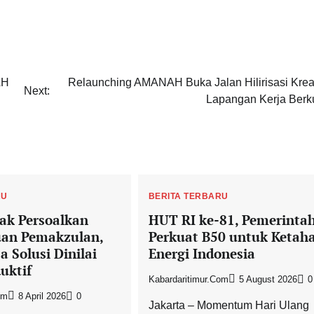
AH
Relaunching AMANAH Buka Jalan Hilirisasi Kreat
Next:
Lapangan Kerja Berku
RU
BERITA TERBARU
ak Persoalkan
HUT RI ke-81, Pemerinta
uan Pemakzulan,
Perkuat B50 untuk Ketah
a Solusi Dinilai
Energi Indonesia
uktif
Kabardaritimur.com
5 August 2026
0
om
8 April 2026
0
Jakarta – Momentum Hari Ulang