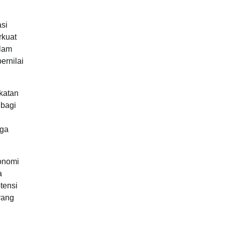
asi
rkuat
alam
ernilai
katan
 bagi
aga
konomi
a
tensi
yang