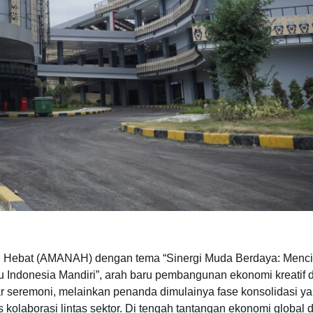
l Hebat (AMANAH) dengan tema “Sinergi Muda Berdaya: Menc
 Indonesia Mandiri”, arah baru pembangunan ekonomi kreatif 
seremoni, melainkan penanda dimulainya fase konsolidasi y
 kolaborasi lintas sektor. Di tengah tantangan ekonomi global 