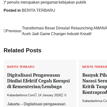
)* penulis merupakan pengamat kebijakan publik
Posted in
BERITA TERBARU
Post
Transformasi Besar Dimulai! Relaunching AMAN
Previous:
Aceh Jadi Game Changer Industri Kreatif
navigation
Related Posts
BERITA TERBARU
BERITA TERBA
Digitalisasi Pengawasan
Banyak Pih
Dinilai Efektif Cegah Korupsi
Narasi Ser
di Kementerian/Lembaga
Kritik Tanp
Kontraprod
Kabardaritimur.com
14 January 2026
0
Kabardaritimur.c
Jakarta – Digitalisasi pengawasan