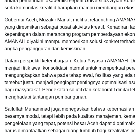
antara pemerintah, akademisi seperti Universitas Syiah Kua
serta komunitas kreatif diharapkan mampu membangun ekosis
Gubernur Aceh, Muzakir Manaf, melihat relaunching AMANA
yang diresmikan sebagai pusat aktivitas kreatif. Kehadiran f
kepentingan dalam merancang program pemberdayaan ekonomi 
AMANAH diyakini mampu memberikan solusi konkret terhada
angka pengangguran dan kemiskinan.
Dalam perspektif kelembagaan, Ketua Yayasan AMANAH, Dr.
menjadi titik awal konsolidasi internal untuk memperkuat pe
mengungkapkan bahwa pada tahap awal, fasilitas yang ada
tersebut justru menjadi pengingat pentingnya optimalisasi a
bagi masyarakat. Pendekatan solutif dan kolaboratif dinilai
menghadapi tantangan pembangunan.
Saifullah Muhammad juga menegaskan bahwa keberhasilan p
besarnya modal, tetapi lebih pada kualitas manajemen, kem
pengelolaan yang tepat, potensi besar Aceh dapat dioptimalkan
harus dimanfaatkan sebagai ruang tumbuh bagi kreativitas p