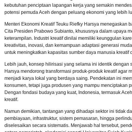
kebutuhan penciptaan lapangan kerja yang semakin mendes
potensi pemuda Aceh dengan peluang ekonomi yang lebih lu
Menteri Ekonomi Kreatif Teuku Riefky Harsya menegaskan b
Cita Presiden Prabowo Subianto, khususnya dalam upaya men
keterampilan. Industri kreatif dinilai memiliki keunggulan k
kreativitas, inovasi, dan kemampuan adaptasi generasi muda
untuk meningkatkan kapasitas sumber daya manusia kreatif d
Lebih jauh, konsep hilirisasi yang selama ini identik dengan s
Harsya mendorong transformasi produk-produk kreatif agar mem
menjadi karya lokal yang berdaya saing. Pendekatan ini mem
konsumen, tetapi juga produsen yang mampu menciptakan produ
Dengan fondasi budaya yang kuat, Indonesia, termasuk Aceh,
kreatif.
Namun demikian, tantangan yang dihadapi sektor ini tidak da
pembiayaan, infrastruktur, sistem pemasaran, hingga perlin
diselesaikan secara sistematis. Menjawab hal tersebut, pen