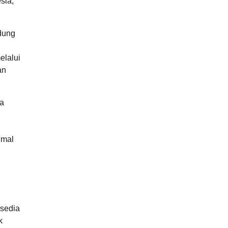
sia,
dung
elalui
an
ga
imal
rsedia
k