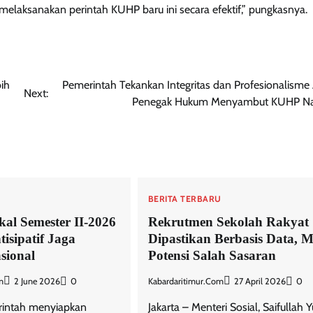
laksanakan perintah KUHP baru ini secara efektif,” pungkasnya.
ih
Pemerintah Tekankan Integritas dan Profesionalisme
Next:
Penegak Hukum Menyambut KUHP Na
U
BERITA TERBARU
kal Semester II-2026
Rekrutmen Sekolah Rakyat
isipatif Jaga
Dipastikan Berbasis Data, 
sional
Potensi Salah Sasaran
m
2 June 2026
0
Kabardaritimur.com
27 April 2026
0
rintah menyiapkan
Jakarta – Menteri Sosial, Saifullah 