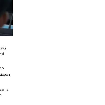
alui
asi
HAP
siapan
 sama
n