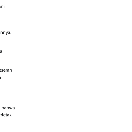
ni
innya.
sa
eseran
n
an bahwa
rletak