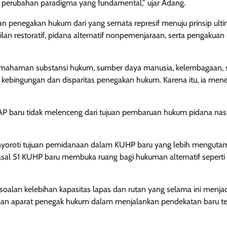
rubahan paradigma yang fundamental,” ujar Adang.
 penegakan hukum dari yang semata represif menuju prinsip ul
restoratif, pidana alternatif nonpemenjaraan, serta pengakuan
mahaman substansi hukum, sumber daya manusia, kelembagaan, s
ebingungan dan disparitas penegakan hukum. Karena itu, ia men
 baru tidak melenceng dari tujuan pembaruan hukum pidana nasi
menyoroti tujuan pemidanaan dalam KUHP baru yang lebih mengut
sal 51 KUHP baru membuka ruang bagi hukuman alternatif seperti 
oalan kelebihan kapasitas lapas dan rutan yang selama ini menjad
apan aparat penegak hukum dalam menjalankan pendekatan baru te