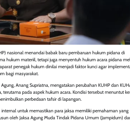
P) nasional menandai babak baru pembaruan hukum pidana di
ma hukum materiil, tetapi juga menyentuh hukum acara pidana mel
aparat penegak hukum dinilai menjadi faktor kunci agar implement
kum bagi masyarakat.
n Agung, Anang Supriatna, mengatakan perubahan KUHP dan KU
 terutama pada aspek hukum acara. Kondisi tersebut menuntut ke
nimbulkan perbedaan tafsir di lapangan.
 internal untuk memastikan para jaksa memiliki pemahaman yang
usun oleh Jaksa Agung Muda Tindak Pidana Umum (Jampidum) da