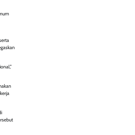
timum
erta
egaskan
onal,”
amakan
kerja
i
rsebut