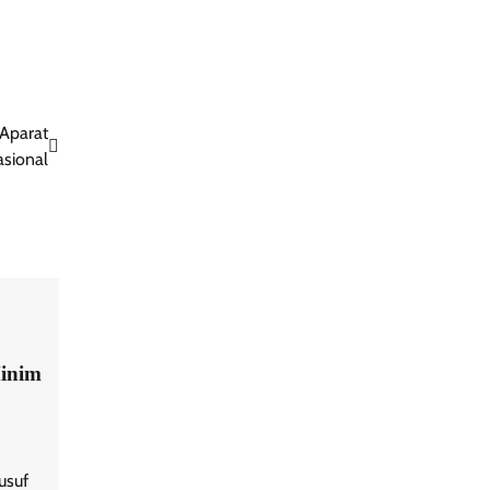
 Aparat
sional
Minim
Yusuf