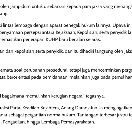
eh Jampidum untuk disebarkan kepada para jaksa yang menanga
ang.
si lintas lembaga dengan aparat penegak hukum lainnya. Upaya ini
yamaan persepsi antara Kejaksaan, Kepolisian, serta penyidik la
mastikan penerapan KUHP baru berjalan selaras.
dan kepolisian serta penyidik, dan itu dihadiri langsung oleh Jak
ata soal perubahan prosedural, tetapi juga mencerminkan perg
mata berorientasi pada pemidanaan, melainkan juga pada pemuliha
i bagaimana memulihkan kerugian negara,” tegasnya.
raksi Partai Keadilan Sejahtera, Adang Daradjatun. Ia mengingatk
r sebagai pergantian norma hukum. Tantangan terbesar justru te
an, Pengadilan, hingga Lembaga Pemasyarakatan.