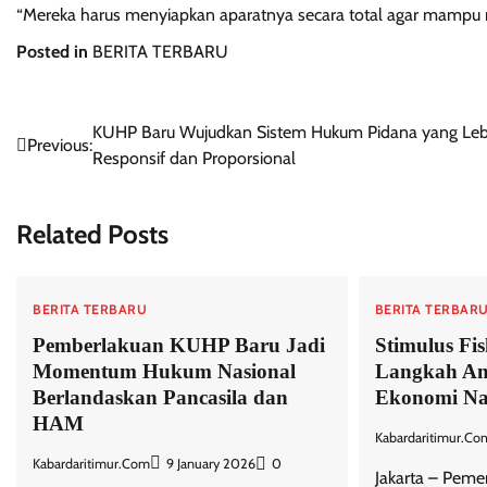
“Mereka harus menyiapkan aparatnya secara total agar mampu me
Posted in
BERITA TERBARU
Post
KUHP Baru Wujudkan Sistem Hukum Pidana yang Leb
Previous:
Responsif dan Proporsional
navigation
Related Posts
BERITA TERBARU
BERITA TERBAR
Pemberlakuan KUHP Baru Jadi
Stimulus Fis
Momentum Hukum Nasional
Langkah Ant
Berlandaskan Pancasila dan
Ekonomi Na
HAM
Kabardaritimur.co
Kabardaritimur.com
9 January 2026
0
Jakarta – Peme