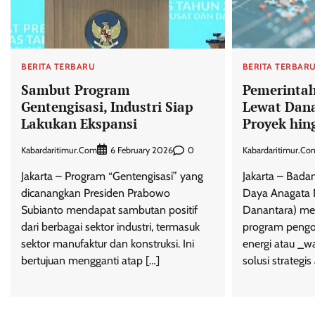
BERITA TERBARU
BERITA TERBAR
Sambut Program
Pemerintah
Gentengisasi, Industri Siap
Lewat Dana
Lakukan Ekspansi
Proyek hin
Kabardaritimur.com
0
Kabardaritimur.co
6 February 2026
Jakarta – Program “Gentengisasi” yang
Jakarta – Badan
dicanangkan Presiden Prabowo
Daya Anagata 
Subianto mendapat sambutan positif
Danantara) m
dari berbagai sektor industri, termasuk
program pengo
sektor manufaktur dan konstruksi. Ini
energi atau _w
bertujuan mengganti atap […]
solusi strategis