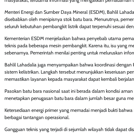
masyarakat, terutama informasi yang mengaitkan pemadaman list
Menteri Energi dan Sumber Daya Mineral (ESDM), Bahlil Lahada
disebabkan oleh menipisnya stok batu bara. Menurutnya, pemer
seluruh kebutuhan pembangkit listrik dapat terpenuhi sesuai de
Kementerian ESDM menjelaskan bahwa penyebab utama pemadama
teknis pada beberapa mesin pembangkit. Karena itu, isu yang men
sebenarnya. Pemerintah menilai penting untuk meluruskan infor
Bahlil Lahadalia juga menyampaikan bahwa koordinasi dengan P
sistem kelistrikan. Langkah tersebut menunjukkan keseriusan 
memastikan layanan kepada masyarakat dapat kembali berjalan
Pasokan batu bara nasional saat ini berada dalam kondisi aman
menetapkan penugasan batu bara dalam jumlah besar guna menja
Ketersediaan energi primer yang memadai menjadi bukti bahwa s
berbagai tantangan operasional.
Gangguan teknis yang terjadi di sejumlah wilayah tidak dapat d