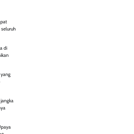
apat
 seluruh
a di
nikan
h yang
p
 jangka
nya
 Upaya