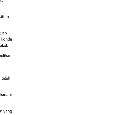
k.
tikan
guan
 kondisi
akat.
mulihan
s
 telah
ghadapi
an yang