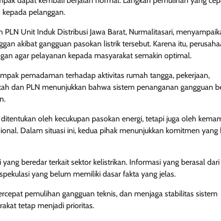
ampak dapat kembali berjalan normal. Langkah pemulihan yang cep
 kepada pelanggan.
PLN Unit Induk Distribusi Jawa Barat, Nurmalitasari, menyampaik
akibat gangguan pasokan listrik tersebut. Karena itu, perusaha
gan agar pelayanan kepada masyarakat semakin optimal.
pak pemadaman terhadap aktivitas rumah tangga, pekerjaan,
ntah dan PLN menunjukkan bahwa sistem penanganan gangguan be
n.
a ditentukan oleh kecukupan pasokan energi, tetapi juga oleh kem
nal. Dalam situasi ini, kedua pihak menunjukkan komitmen yang 
yang beredar terkait sektor kelistrikan. Informasi yang berasal dar
pekulasi yang belum memiliki dasar fakta yang jelas.
epat pemulihan gangguan teknis, dan menjaga stabilitas sistem
akat tetap menjadi prioritas.