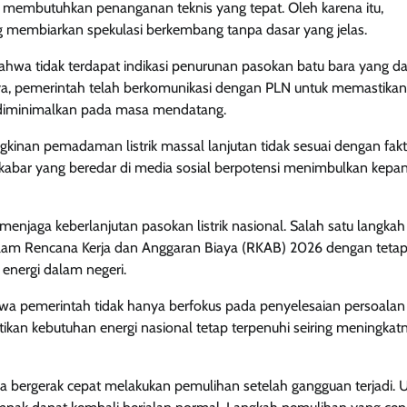
n membutuhkan penanganan teknis yang tepat. Oleh karena itu,
 membiarkan spekulasi berkembang tanpa dasar yang jelas.
ahwa tidak terdapat indikasi penurunan pasokan batu bara yang d
ya, pemerintah telah berkomunikasi dengan PLN untuk memastikan
at diminimalkan pada masa mendatang.
nan pemadaman listrik massal lanjutan tidak sesuai dengan fakt
 kabar yang beredar di media sosial berpotensi menimbulkan kepa
enjaga keberlanjutan pasokan listrik nasional. Salah satu langka
 dalam Rencana Kerja dan Anggaran Biaya (RKAB) 2026 dengan teta
nergi dalam negeri.
wa pemerintah tidak hanya berfokus pada penyelesaian persoalan
kan kebutuhan energi nasional tetap terpenuhi seiring meningkat
juga bergerak cepat melakukan pemulihan setelah gangguan terjadi.