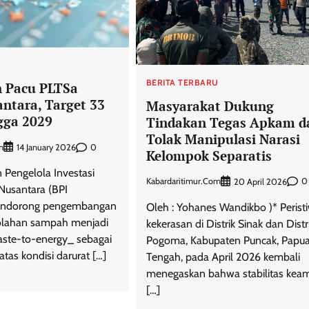
U
BERITA TERBARU
 Pacu PLTSa
ntara, Target 33
Masyarakat Dukung
gga 2029
Tindakan Tegas Apkam d
Tolak Manipulasi Narasi
m
0
14 January 2026
Kelompok Separatis
 Pengelola Investasi
Kabardaritimur.com
0
20 April 2026
Nusantara (BPI
endorong pengembangan
Oleh : Yohanes Wandikbo )* Perist
lahan sampah menjadi
kekerasan di Distrik Sinak dan Distr
aste-to-energy_ sebagai
Pogoma, Kabupaten Puncak, Papu
 atas kondisi darurat […]
Tengah, pada April 2026 kembali
menegaskan bahwa stabilitas kea
[…]