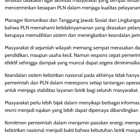
tersebut dilakukan agar aktivitas masyarakat yang sempat terd
mencerminkan kesiapan PLN dalam menjaga kualitas pelayanan
Manager Komunikasi dan Tanggung Jawab Sosial dan Lingkungan 
bahwa PLN memahami ketidaknyamanan yang dirasakan pelanggan 
berupaya memulihkan sistem dan meningkatkan keandalan jarin
Masyarakat di sejumlah wilayah memang sempat merasakan dam
pendidikan, maupun usaha kecil. Namun respons cepat pemeri
efektif sehingga dampak yang muncul dapat segera diminimalka
Keandalan sistem kelistrikan nasional pada akhirnya tidak hany
pemerintah dan PLN dalam merespons setiap tantangan operasio
untuk menjaga stabilitas layanan listrik bagi seluruh masyarakat.
Masyarakat perlu lebih bijak dalam menyikapi berbagai informasi 
resmi menjadi rujukan yang lebih dapat dipercaya dibandingkan s
Komitmen pemerintah dalam menjamin pasokan energi, memperc
kelistrikan nasional menjadi bukti bahwa kebutuhan listrik masyar