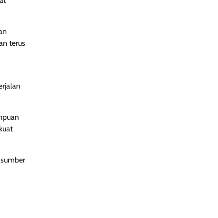
at
an
an terus
rjalan
ampuan
kuat
i sumber