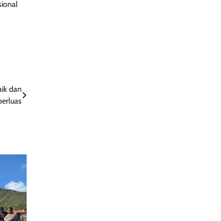
sional
aik dan
perluas