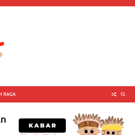
H RAGA
an