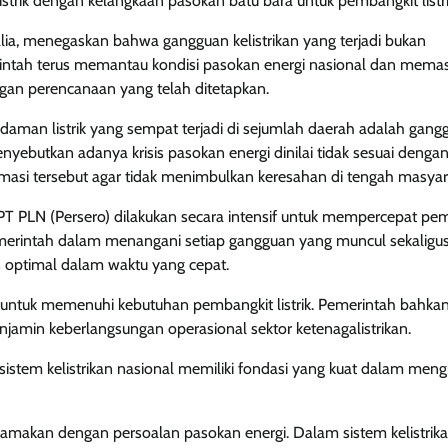
rik dengan kelangkaan pasokan batu bara untuk pembangkit listri
lia, menegaskan bahwa gangguan kelistrikan yang terjadi bukan
intah terus memantau kondisi pasokan energi nasional dan memas
ngan perencanaan yang telah ditetapkan.
n listrik yang sempat terjadi di sejumlah daerah adalah gang
yebutkan adanya krisis pasokan energi dinilai tidak sesuai dengan
masi tersebut agar tidak menimbulkan keresahan di tengah masyar
T PLN (Persero) dilakukan secara intensif untuk mempercepat pe
pemerintah dalam menangani setiap gangguan yang muncul sekaligu
 optimal dalam waktu yang cepat.
 untuk memenuhi kebutuhan pembangkit listrik. Pemerintah bahkan
min keberlangsungan operasional sektor ketenagalistrikan.
istem kelistrikan nasional memiliki fondasi yang kuat dalam men
isamakan dengan persoalan pasokan energi. Dalam sistem kelistrik