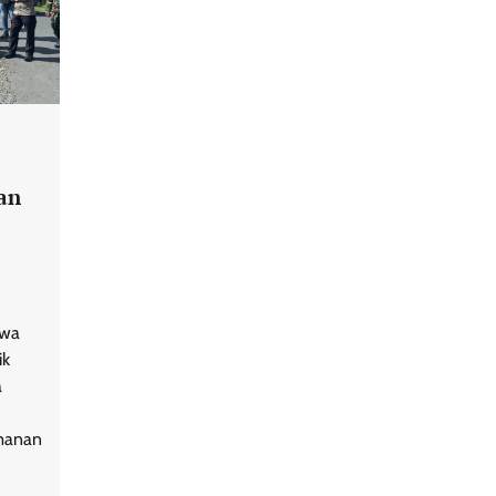
an
iwa
ik
a
manan