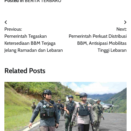
Posted in
BERITA TERBARU
Post
Previous:
Next:
navigation
Pemerintah Tegaskan
Pemerintah Perkuat Distribusi
Ketersediaan BBM Terjaga
BBM, Antisipasi Mobilitas
Jelang Ramadan dan Lebaran
Tinggi Lebaran
Related Posts