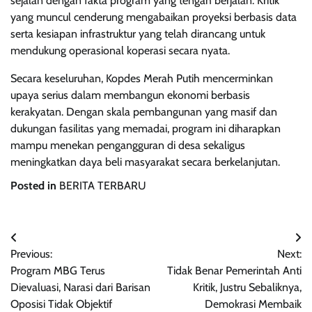
sejalan dengan fakta program yang tengah berjalan. Kritik
yang muncul cenderung mengabaikan proyeksi berbasis data
serta kesiapan infrastruktur yang telah dirancang untuk
mendukung operasional koperasi secara nyata.
Secara keseluruhan, Kopdes Merah Putih mencerminkan
upaya serius dalam membangun ekonomi berbasis
kerakyatan. Dengan skala pembangunan yang masif dan
dukungan fasilitas yang memadai, program ini diharapkan
mampu menekan pengangguran di desa sekaligus
meningkatkan daya beli masyarakat secara berkelanjutan.
Posted in
BERITA TERBARU
Post
Previous:
Next:
navigation
Program MBG Terus
Tidak Benar Pemerintah Anti
Dievaluasi, Narasi dari Barisan
Kritik, Justru Sebaliknya,
Oposisi Tidak Objektif
Demokrasi Membaik