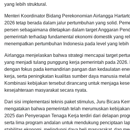
yang lebih struktural.
Menteri Koordinator Bidang Perekonomian Airlangga Hartar
2026 tetap berada dalam jalur pertumbuhan yang solid. Pe
persen sebagaimana ditetapkan dalam target Anggaran Pend
pemerintah terhadap fundamental ekonomi domestik yang rela
menempatkan pertumbuhan Indonesia pada level yang lebih
Airlangga menjelaskan bahwa strategi mencapai target pert
yang menjadi tulang punggung kerja pemerintah pada 2026.
dengan fokus pada kemandirian pangan dan kedaulatan en
kerja, serta peningkatan kualitas sumber daya manusia mela
Kombinasi kebijakan tersebut dirancang untuk menjaga kes
kesejahteraan masyarakat secara nyata.
Dari sisi implementasi teknis paket stimulus, Juru Bicara 
mengatakan bahwa pemerintah telah merumuskan kebijakan s
2025 dan Penyerapan Tenaga Kerja terdiri dari delapan prog
serta lima program andalan untuk mendukung penciptaan lap
stabilitas ekonomi, melindungi daya beli masyarakat, dan m