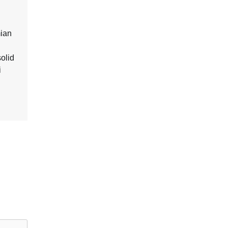
mian
olid
i