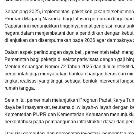
Sepanjang 2025, implementasi paket kebijakan tersebut menc
Program Magang Nasional bagi lulusan perguruan tinggi yang
Capaian ini menunjukkan tingginya minat generasi muda unt
negara dalam menjembatani dunia pendidikan dengan kebutu
dilanjutkan dan disempurnakan pada 2026 agar dampaknya 
Dalam aspek perlindungan daya beli, pemerintah telah men
Pemerintah bagi pekerja di sektor pariwisata dengan gaji hin
Menteri Keuangan Nomor 72 Tahun 2025 dan dinilai efektif da
pemerintah juga menyalurkan bantuan pangan beras dan min
tingkat realisasi yang tinggi, sebagai bentuk intervensi lan
rumah tangga.
Selain itu, pemerintah melanjutkan Program Padat Karya Tu
daya beli masyarakat, terutama di wilayah-wilayah dengan ke
Kementerian PUPR dan Kementerian Kehutanan menunjukkan se
berkontribusi pada pembangunan infrastruktur dasar dan pen
Dari sisi deregulasi dan percepatan investasi, pemerintah