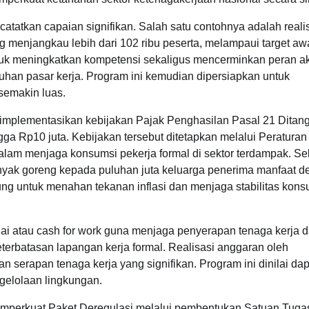
atatkan capaian signifikan. Salah satu contohnya adalah reali
 menjangkau lebih dari 102 ribu peserta, melampaui target awa
uk meningkatkan kompetensi sekaligus mencerminkan peran akt
han pasar kerja. Program ini kemudian dipersiapkan untuk
semakin luas.
gimplementasikan kebijakan Pajak Penghasilan Pasal 21 Ditan
gga Rp10 juta. Kebijakan tersebut ditetapkan melalui Peraturan
lam menjaga konsumsi pekerja formal di sektor terdampak. Sela
yak goreng kepada puluhan juta keluarga penerima manfaat 
gsung untuk menahan tekanan inflasi dan menjaga stabilitas kon
nai atau cash for work guna menjaga penyerapan tenaga kerja 
terbatasan lapangan kerja formal. Realisasi anggaran oleh
rapan tenaga kerja yang signifikan. Program ini dinilai dap
gelolaan lingkungan.
 memperkuat Paket Deregulasi melalui pembentukan Satuan Tuga