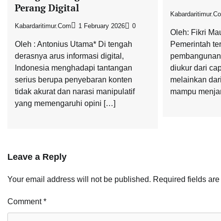
Perang Digital
Kabardaritimur.c
Kabardaritimur.com
1 February 2026
0
Oleh: Fikri Ma
Oleh : Antonius Utama* Di tengah
Pemerintah t
derasnya arus informasi digital,
pembangunan 
Indonesia menghadapi tantangan
diukur dari c
serius berupa penyebaran konten
melainkan dar
tidak akurat dan narasi manipulatif
mampu menja
yang memengaruhi opini […]
Leave a Reply
Your email address will not be published.
Required fields ar
Comment
*