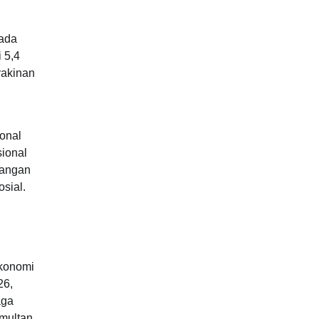
pada
 5,4
yakinan
ional
ional
pangan
sial.
Ekonomi
26,
aga
multan.