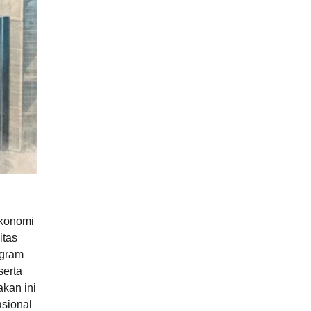
ekonomi
itas
ogram
serta
kan ini
sional