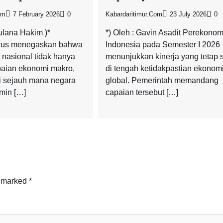
om
7 February 2026
0
Kabardaritimur.com
23 July 2026
0
ulana Hakim )*
*) Oleh : Gavin Asadit Perekono
erus menegaskan bahwa
Indonesia pada Semester I 2026
nasional tidak hanya
menunjukkan kinerja yang tetap s
apaian ekonomi makro,
di tengah ketidakpastian ekonom
i sejauh mana negara
global. Pemerintah memandang
min […]
capaian tersebut […]
e marked
*