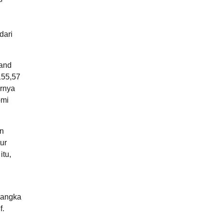
dari
 and
155,57
arnya
omi
an
ur
itu,
jangka
f.