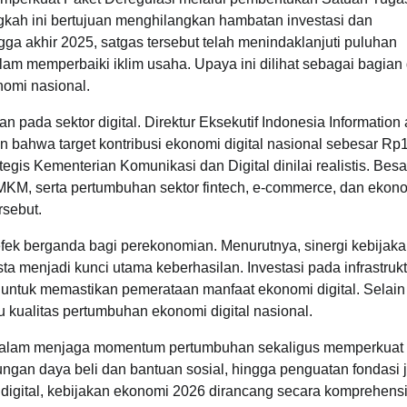
ah ini bertujuan menghilangkan hambatan investasi dan
a akhir 2025, satgas tersebut telah menindaklanjuti puluhan
am memperbaiki iklim usaha. Upaya ini dilihat sebagai bagian 
omi nasional.
pada sektor digital. Direktur Eksekutif Indonesia Information
 bahwa target kontribusi ekonomi digital nasional sebesar Rp
gis Kementerian Komunikasi dan Digital dinilai realistis. Bes
UMKM, serta pertumbuhan sektor fintech, e-commerce, dan ekon
rsebut.
 efek berganda bagi perekonomian. Menurutnya, sinergi kebijak
ta menjadi kunci utama keberhasilan. Investasi pada infrastrukt
al untuk memastikan pemerataan manfaat ekonomi digital. Selain 
kualitas pertumbuhan ekonomi digital nasional.
dalam menjaga momentum pertumbuhan sekaligus memperkuat
ungan daya beli dan bantuan sosial, hingga penguatan fondasi 
 digital, kebijakan ekonomi 2026 dirancang secara komprehensi