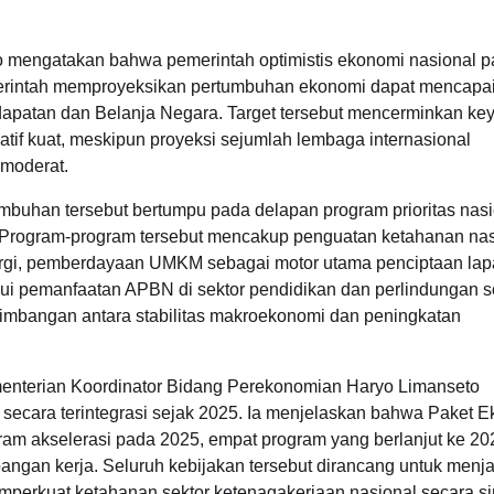
to mengatakan bahwa pemerintah optimistis ekonomi nasional 
merintah memproyeksikan pertumbuhan ekonomi dapat mencapai
apatan dan Belanja Negara. Target tersebut mencerminkan ke
tif kuat, meskipun proyeksi sejumlah lembaga internasional
 moderat.
umbuhan tersebut bertumpu pada delapan program prioritas nas
 Program-program tersebut mencakup penguatan ketahanan nas
ergi, pemberdayaan UMKM sebagai motor utama penciptaan la
lui pemanfaatan APBN di sektor pendidikan dan perlindungan so
eimbangan antara stabilitas makroekonomi dan peningkatan
Kementerian Koordinator Bidang Perekonomian Haryo Limanseto
ecara terintegrasi sejak 2025. Ia menjelaskan bahwa Paket 
ram akselerasi pada 2025, empat program yang berlanjut ke 20
angan kerja. Seluruh kebijakan tersebut dirancang untuk menj
emperkuat ketahanan sektor ketenagakerjaan nasional secara si