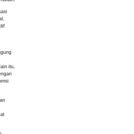
sasi
l.
if
ggung
in itu,
dengan
sumsi
dan
at
s