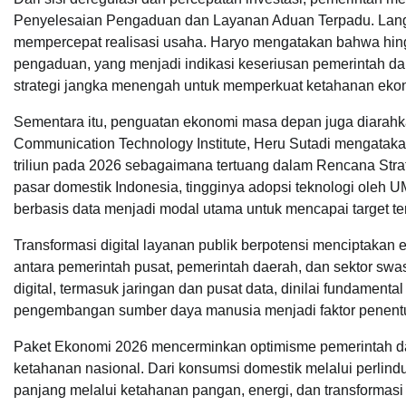
Penyelesaian Pengaduan dan Layanan Aduan Terpadu. Langk
mempercepat realisasi usaha. Haryo mengatakan bahwa hingg
pengaduan, yang menjadi indikasi keseriusan pemerintah dal
strategi jangka menengah untuk memperkuat ketahanan ekon
Sementara itu, penguatan ekonomi masa depan juga diarahkan 
Communication Technology Institute, Heru Sutadi mengatakan
triliun pada 2026 sebagaimana tertuang dalam Rencana Strate
pasar domestik Indonesia, tingginya adopsi teknologi oleh 
berbasis data menjadi modal utama untuk mencapai target te
Transformasi digital layanan publik berpotensi menciptakan
antara pemerintah pusat, pemerintah daerah, dan sektor swas
digital, termasuk jaringan dan pusat data, dinilai fundament
pengembangan sumber daya manusia menjadi faktor penentu 
Paket Ekonomi 2026 mencerminkan optimisme pemerintah 
ketahanan nasional. Dari konsumsi domestik melalui perlind
panjang melalui ketahanan pangan, energi, dan transformasi