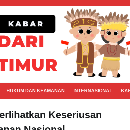
HUKUM DAN KEAMANAN
INTERNASIONAL
KA
erlihatkan Keseriusan
anan Nasional