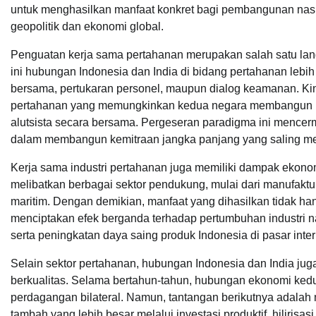
untuk menghasilkan manfaat konkret bagi pembangunan nasi
geopolitik dan ekonomi global.
Penguatan kerja sama pertahanan merupakan salah satu langk
ini hubungan Indonesia dan India di bidang pertahanan lebih 
bersama, pertukaran personel, maupun dialog keamanan. Kini
pertahanan yang memungkinkan kedua negara membangun ka
alutsista secara bersama. Pergeseran paradigma ini mencer
dalam membangun kemitraan jangka panjang yang saling m
Kerja sama industri pertahanan juga memiliki dampak ekono
melibatkan berbagai sektor pendukung, mulai dari manufaktur, 
maritim. Dengan demikian, manfaat yang dihasilkan tidak han
menciptakan efek berganda terhadap pertumbuhan industri na
serta peningkatan daya saing produk Indonesia di pasar inter
Selain sektor pertahanan, hubungan Indonesia dan India ju
berkualitas. Selama bertahun-tahun, hubungan ekonomi ked
perdagangan bilateral. Namun, tantangan berikutnya adala
tambah yang lebih besar melalui investasi produktif, hilirisasi