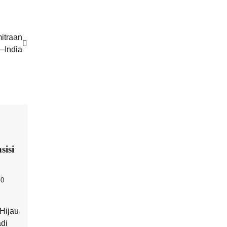
itraan
–India
sisi
0
Hijau
di