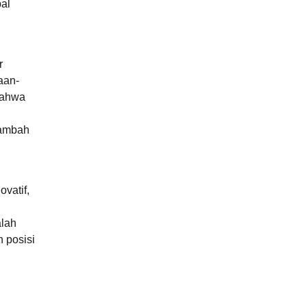
al
r
aan-
bahwa
tambah
vatif,
alah
 posisi