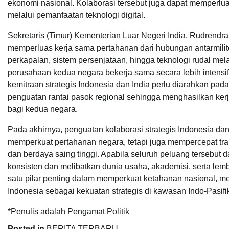
ekonomi nasional. Kolaborasi tersebut juga dapat memperlu
melalui pemanfaatan teknologi digital.
Sekretaris (Timur) Kementerian Luar Negeri India, Rudrend
memperluas kerja sama pertahanan dari hubungan antarmilit
perkapalan, sistem persenjataan, hingga teknologi rudal m
perusahaan kedua negara bekerja sama secara lebih intens
kemitraan strategis Indonesia dan India perlu diarahkan pada pe
penguatan rantai pasok regional sehingga menghasilkan ker
bagi kedua negara.
Pada akhirnya, penguatan kolaborasi strategis Indonesia da
memperkuat pertahanan negara, tetapi juga mempercepat trans
dan berdaya saing tinggi. Apabila seluruh peluang tersebut 
konsisten dan melibatkan dunia usaha, akademisi, serta lem
satu pilar penting dalam memperkuat ketahanan nasional, m
Indonesia sebagai kekuatan strategis di kawasan Indo-Pasifi
*Penulis adalah Pengamat Politik
Posted in
BERITA TERBARU