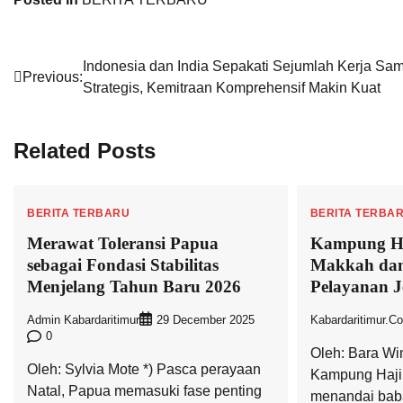
Post
Indonesia dan India Sepakati Sejumlah Kerja Sa
Previous:
Strategis, Kemitraan Komprehensif Makin Kuat
navigation
Related Posts
BERITA TERBARU
BERITA TERBA
Merawat Toleransi Papua
Kampung Haj
sebagai Fondasi Stabilitas
Makkah dan
Menjelang Tahun Baru 2026
Pelayanan 
Admin Kabardaritimur
Kabardaritimur.c
29 December 2025
0
Oleh: Bara W
Oleh: Sylvia Mote *) Pasca perayaan
Kampung Haji 
Natal, Papua memasuki fase penting
menandai baba