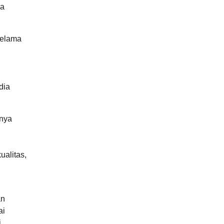
ka
Selama
dia
anya
ualitas,
an
ai
i