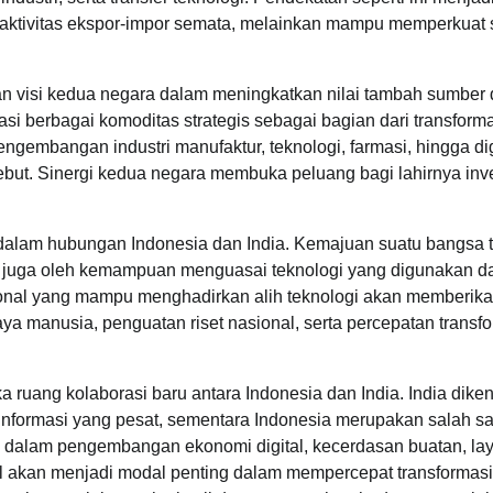
 aktivitas ekspor-impor semata, melainkan mampu memperkuat s
an visi kedua negara dalam meningkatkan nilai tambah sumber
sasi berbagai komoditas strategis sebagai bagian dari transform
gembangan industri manufaktur, teknologi, farmasi, hingga dig
ebut. Sinergi kedua negara membuka peluang bagi lahirnya inv
is dalam hubungan Indonesia dan India. Kemajuan suatu bangsa 
pi juga oleh kemampuan menguasai teknologi yang digunakan d
asional yang mampu menghadirkan alih teknologi akan memberik
ya manusia, penguatan riset nasional, serta percepatan transf
 ruang kolaborasi baru antara Indonesia dan India. India diken
nformasi yang pesat, sementara Indonesia merupakan salah sa
ara dalam pengembangan ekonomi digital, kecerdasan buatan, la
tal akan menjadi modal penting dalam mempercepat transformasi