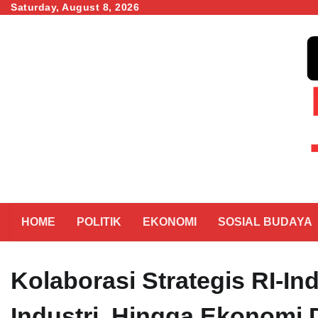
Skip
Saturday, August 8, 2026
to
content
HOME
POLITIK
EKONOMI
SOSIAL BUDAYA
Kolaborasi Strategis RI-In
Industri, Hingga Ekonomi D