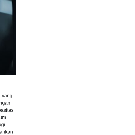
a yang
ingan
asitas
tum
ogi,
rahkan