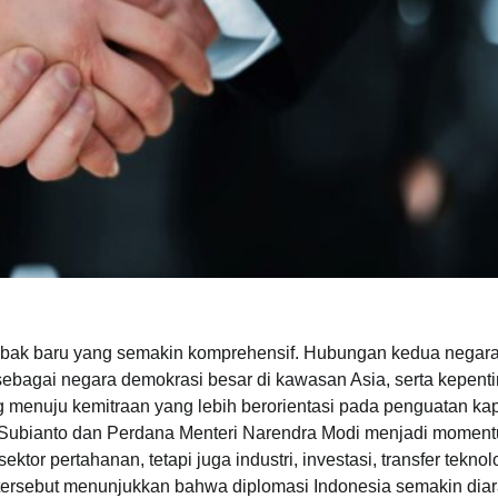
 babak baru yang semakin komprehensif. Hubungan kedua negar
sebagai negara demokrasi besar di kawasan Asia, serta kepent
 menuju kemitraan yang lebih berorientasi pada penguatan kap
wo Subianto dan Perdana Menteri Narendra Modi menjadi momen
tor pertahanan, tetapi juga industri, investasi, transfer teknol
n tersebut menunjukkan bahwa diplomasi Indonesia semakin dia