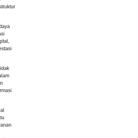
truktur
 daya
asi
ital,
estasi
tidak
alam
an
ormasi
al
tu
yanan