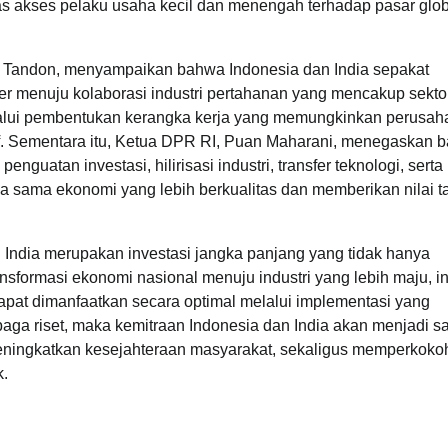
as akses pelaku usaha kecil dan menengah terhadap pasar glob
ra Tandon, menyampaikan bahwa Indonesia dan India sepakat
er menuju kolaborasi industri pertahanan yang mencakup sekto
elalui pembentukan kerangka kerja yang memungkinkan perusah
if. Sementara itu, Ketua DPR RI, Puan Maharani, menegaskan 
nguatan investasi, hilirisasi industri, transfer teknologi, serta
ja sama ekonomi yang lebih berkualitas dan memberikan nilai 
n India merupakan investasi jangka panjang yang tidak hanya
formasi ekonomi nasional menuju industri yang lebih maju, ino
dapat dimanfaatkan secara optimal melalui implementasi yang
baga riset, maka kemitraan Indonesia dan India akan menjadi s
eningkatkan kesejahteraan masyarakat, sekaligus memperkokoh
k.