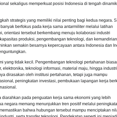
onal sekaligus memperkuat posisi Indonesia di tengah dinami
ah strategis yang memiliki nilai penting bagi kedua negara. 
banyak berfokus pada kerja sama antarmiliter melalui latihan
, orientasi tersebut berkembang menuju kolaborasi industri
pasitas produksi, pengembangan teknologi, dan kemandirian
minkan semakin besarnya kepercayaan antara Indonesia dan In
enguntungkan.
mi yang tidak kecil. Pengembangan teknologi pertahanan bias
elektronika, teknologi informasi, material maju, hingga industri
ya dirasakan oleh institusi pertahanan, tetapi juga mampu
sional, peningkatan investasi, pembukaan lapangan kerja berk
nasional.
ga diarahkan pada penguatan kerja sama ekonomi yang lebih
ua negara memang menunjukkan tren positif melalui peningkat
h memastikan bahwa hubungan tersebut mampu menciptakan nil
 industri, serta transfer teknologi. Pendekatan seperti ini menjad