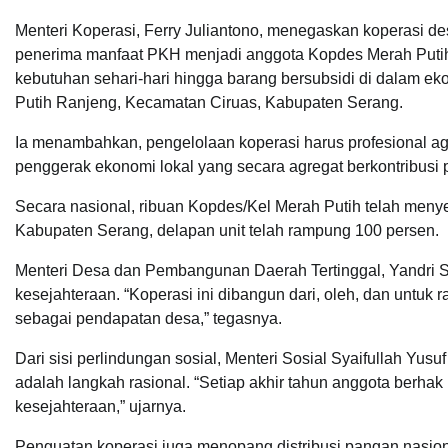
Menteri Koperasi, Ferry Juliantono, menegaskan koperasi de
penerima manfaat PKH menjadi anggota Kopdes Merah Putih,
kebutuhan sehari-hari hingga barang bersubsidi di dalam ek
Putih Ranjeng, Kecamatan Ciruas, Kabupaten Serang.
Ia menambahkan, pengelolaan koperasi harus profesional ag
penggerak ekonomi lokal yang secara agregat berkontribusi
Secara nasional, ribuan Kopdes/Kel Merah Putih telah menye
Kabupaten Serang, delapan unit telah rampung 100 persen.
Menteri Desa dan Pembangunan Daerah Tertinggal, Yandri Su
kesejahteraan. “Koperasi ini dibangun dari, oleh, dan untu
sebagai pendapatan desa,” tegasnya.
Dari sisi perlindungan sosial, Menteri Sosial Syaifullah Yu
adalah langkah rasional. “Setiap akhir tahun anggota berh
kesejahteraan,” ujarnya.
Penguatan koperasi juga menopang distribusi pangan nasion