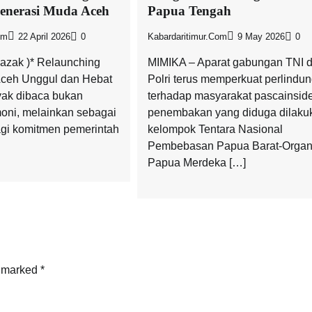
enerasi Muda Aceh
Papua Tengah
om
22 April 2026
0
Kabardaritimur.com
9 May 2026
0
Razak )* Relaunching
MIMIKA – Aparat gabungan TNI 
ceh Unggul dan Hebat
Polri terus memperkuat perlindu
ak dibaca bukan
terhadap masyarakat pascainsid
oni, melainkan sebagai
penembakan yang diduga dilaku
bagi komitmen pemerintah
kelompok Tentara Nasional
Pembebasan Papua Barat-Organ
Papua Merdeka […]
e marked
*