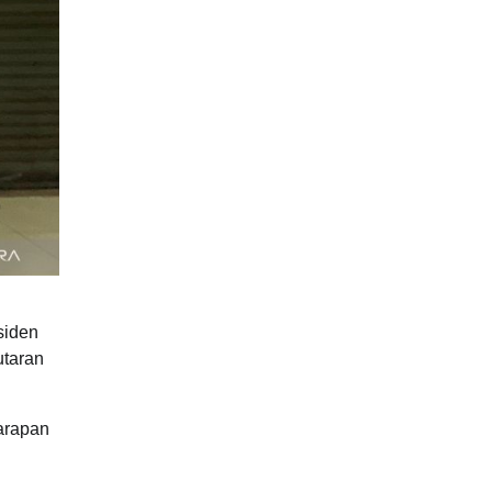
siden
utaran
Harapan