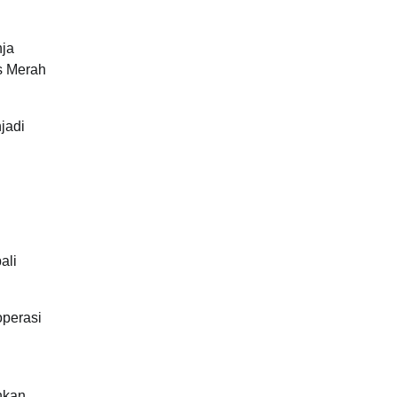
nja
es Merah
jadi
ali
operasi
n
nkan