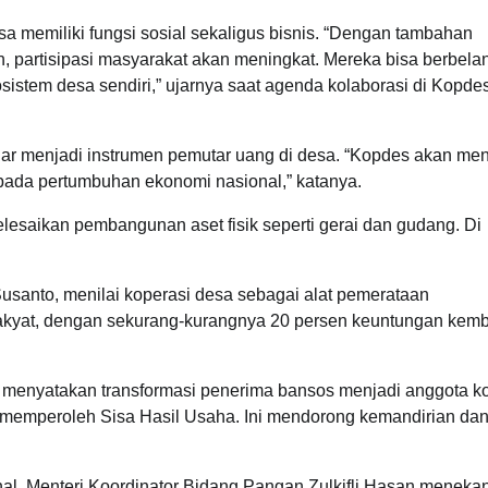
sa memiliki fungsi sosial sekaligus bisnis. “Dengan tambahan
 partisipasi masyarakat akan meningkat. Mereka bisa berbela
osistem desa sendiri,” ujarnya saat agenda kolaborasi di Kopd
ar menjadi instrumen pemutar uang di desa. “Kopdes akan men
 pada pertumbuhan ekonomi nasional,” katanya.
lesaikan pembangunan aset fisik seperti gerai dan gudang. Di
santo, menilai koperasi desa sebagai alat pemerataan
k rakyat, dengan sekurang-kurangnya 20 persen keuntungan kemb
suf menyatakan transformasi penerima bansos menjadi anggota k
ak memperoleh Sisa Hasil Usaha. Ini mendorong kemandirian da
al. Menteri Koordinator Bidang Pangan Zulkifli Hasan meneka