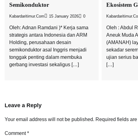
Semikonduktor
Ekosistem G
Kabardaritimur.com
15 January 2026
0
Kabardaritimur.c
Oleh: Adnan Ramdani )* Kerja sama
Oleh : Abdul 
strategis antara Indonesia dan ARM
Aneuk Muda A
Holding, perusahaan desain
(AMANAH) lay
semikonduktor asal Inggris menjadi
sekadar serem
tonggak penting dalam membuka
ujian serius 
gerbang investasi sekaligus […]
[…]
Leave a Reply
Your email address will not be published.
Required fields ar
Comment
*