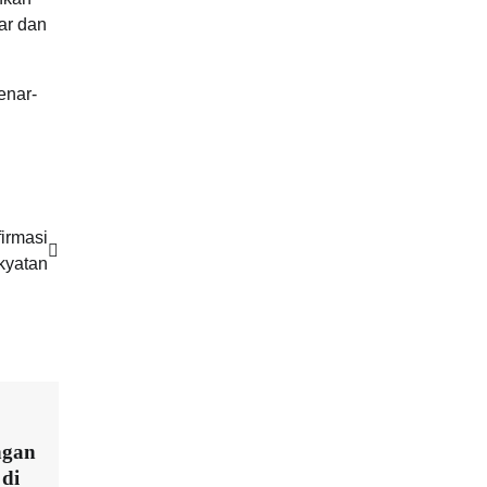
ar dan
enar-
irmasi
kyatan
ngan
di