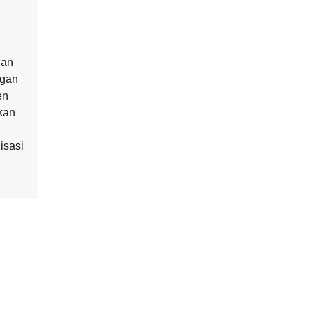
dan
ngan
en
kan
isasi