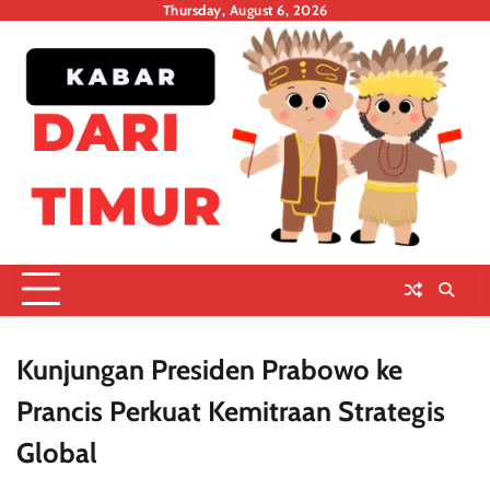
Skip
Thursday, August 6, 2026
to
content
Kunjungan Presiden Prabowo ke
Prancis Perkuat Kemitraan Strategis
Global