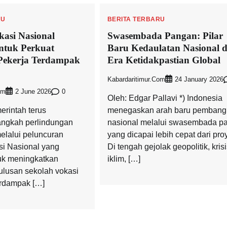
RU
BERITA TERBARU
asi Nasional
Swasembada Pangan: Pilar
ntuk Perkuat
Baru Kedaulatan Nasional d
Pekerja Terdampak
Era Ketidakpastian Global
Kabardaritimur.com
24 January 2026
om
0
2 June 2026
Oleh: Edgar Pallavi *) Indonesia
erintah terus
menegaskan arah baru pemban
angkah perlindungan
nasional melalui swasembada p
elalui peluncuran
yang dicapai lebih cepat dari pro
i Nasional yang
Di tengah gejolak geopolitik, kris
uk meningkatkan
iklim, […]
lulusan sekolah vokasi
erdampak […]