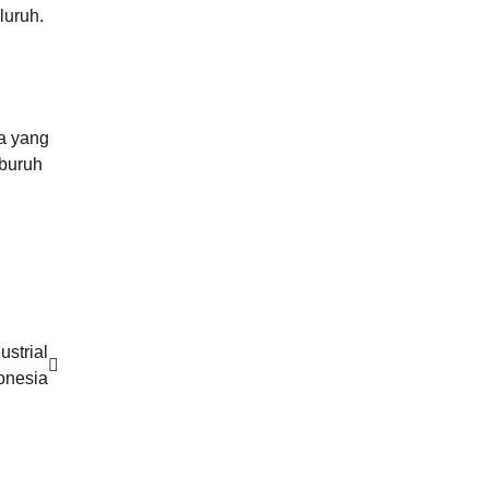
luruh.
ta yang
 buruh
strial
onesia