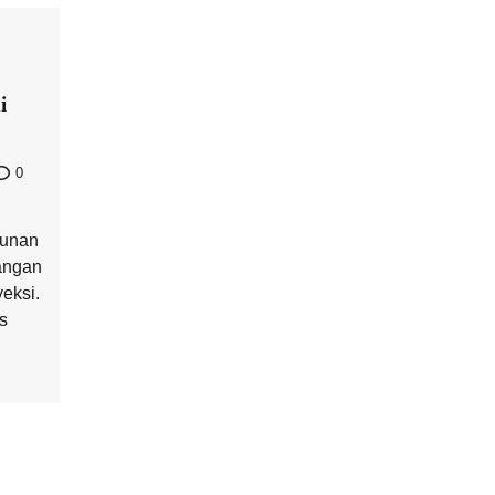
i
0
gunan
angan
yeksi.
is