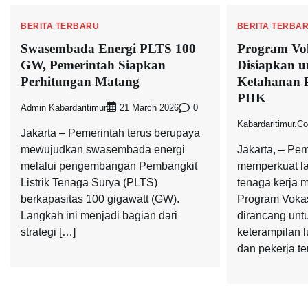
BERITA TERBARU
BERITA TERBA
Swasembada Energi PLTS 100
Program Vok
GW, Pemerintah Siapkan
Disiapkan u
Perhitungan Matang
Ketahanan 
PHK
Admin Kabardaritimur
0
21 March 2026
Kabardaritimur.c
Jakarta – Pemerintah terus berupaya
mewujudkan swasembada energi
Jakarta, – Pem
melalui pengembangan Pembangkit
memperkuat l
Listrik Tenaga Surya (PLTS)
tenaga kerja m
berkapasitas 100 gigawatt (GW).
Program Vokas
Langkah ini menjadi bagian dari
dirancang unt
strategi […]
keterampilan 
dan pekerja t