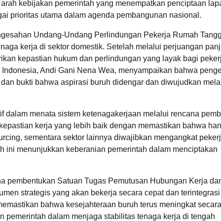
an arah kebijakan pemerintah yang menempatkan penciptaan la
gai prioritas utama dalam agenda pembangunan nasional.
pengesahan Undang-Undang Perlindungan Pekerja Rumah Tang
aga kerja di sektor domestik. Setelah melalui perjuangan pan
rikan kepastian hukum dan perlindungan yang layak bagi peker
ruh Indonesia, Andi Gani Nena Wea, menyampaikan bahwa peng
 dan bukti bahwa aspirasi buruh didengar dan diwujudkan mela
sif dalam menata sistem ketenagakerjaan melalui rencana pem
n kepastian kerja yang lebih baik dengan memastikan bahwa ha
urcing, sementara sektor lainnya diwajibkan mengangkat peker
kah ini menunjukkan keberanian pemerintah dalam menciptakan
ana pembentukan Satuan Tugas Pemutusan Hubungan Kerja da
umen strategis yang akan bekerja secara cepat dan terintegras
memastikan bahwa kesejahteraan buruh terus meningkat secar
n pemerintah dalam menjaga stabilitas tenaga kerja di tengah