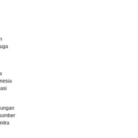
n
juga
a
onesia
masi
kungan
 sumber
mitra