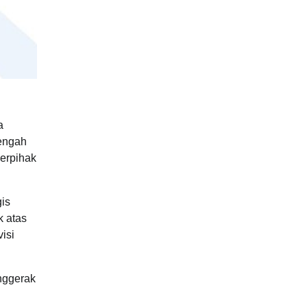
a
tengah
berpihak
is
k atas
isi
nggerak