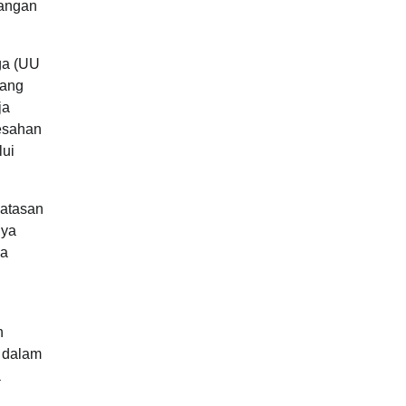
pangan
ga (UU
jang
ja
esahan
lui
batasan
nya
ja
n
i dalam
a