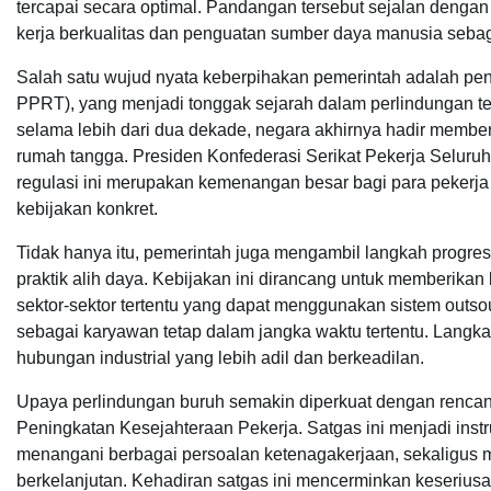
tercapai secara optimal. Pandangan tersebut sejalan deng
kerja berkualitas dan penguatan sumber daya manusia seba
Salah satu wujud nyata keberpihakan pemerintah adalah 
PPRT), yang menjadi tonggak sejarah dalam perlindungan ten
selama lebih dari dua dekade, negara akhirnya hadir membe
rumah tangga. Presiden Konfederasi Serikat Pekerja Selu
regulasi ini merupakan kemenangan besar bagi para pekerja
kebijakan konkret.
Tidak hanya itu, pemerintah juga mengambil langkah progre
praktik alih daya. Kebijakan ini dirancang untuk memberika
sektor-sektor tertentu yang dapat menggunakan sistem outso
sebagai karyawan tetap dalam jangka waktu tertentu. Lang
hubungan industrial yang lebih adil dan berkeadilan.
Upaya perlindungan buruh semakin diperkuat dengan renc
Peningkatan Kesejahteraan Pekerja. Satgas ini menjadi instr
menangani berbagai persoalan ketenagakerjaan, sekaligus 
berkelanjutan. Kehadiran satgas ini mencerminkan keseriusa