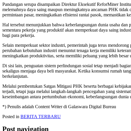
Pandangan serupa disampaikan Direktur Eksekutif ReforMiner Institu
melemahnya daya saing maupun meningkatnya ancaman PHK tidak dapat
permintaan pasar, meningkatkan efisiensi rantai pasok, memastikan ke
Hal tersebut menunjukkan bahwa keberlangsungan dunia usaha dan pe
sementara pekerja yang produktif akan memperkuat daya saing industr
bagi para pekerja.
Selain memperkuat sektor industri, pemerintah juga terus mendorong
perubahan kebutuhan industri menuntut tenaga kerja memiliki keteram
meningkatkan produktivitas, serta memiliki peluang yang lebih besar un
Di sisi lain, penguatan sistem perlindungan sosial tetap menjadi bag
sekaligus menjaga daya beli masyarakat. Ketika konsumsi rumah tang
berkelanjutan.
Melalui pembentukan Satgas Mitigasi PHK beserta berbagai kebijaka
terjadi, tetapi juga melalui langkah-langkah pencegahan yang sistema
keseimbangan antara pertumbuhan ekonomi, keberlangsungan dunia us
*) Penulis adalah Content Writer di Galaswara Digital Bureau
Posted in
BERITA TERBARU
Post navigation