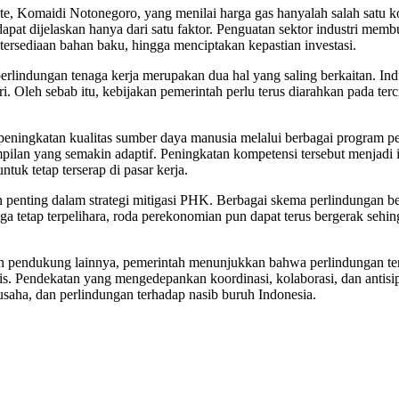
te, Komaidi Notonegoro, yang menilai harga gas hanyalah salah satu k
 dijelaskan hanya dari satu faktor. Penguatan sektor industri membu
tersediaan bahan baku, hingga menciptakan kepastian investasi.
rlindungan tenaga kerja merupakan dua hal yang saling berkaitan. In
i. Oleh sebab itu, kebijakan pemerintah perlu terus diarahkan pada te
 peningkatan kualitas sumber daya manusia melalui berbagai program pe
pilan yang semakin adaptif. Peningkatan kompetensi tersebut menjadi 
tuk tetap terserap di pasar kerja.
ian penting dalam strategi mitigasi PHK. Berbagai skema perlindungan 
ga tetap terpelihara, roda perekonomian pun dapat terus bergerak sehi
n pendukung lainnya, pemerintah menunjukkan bahwa perlindungan terh
tis. Pendekatan yang mengedepankan koordinasi, kolaborasi, dan antisi
aha, dan perlindungan terhadap nasib buruh Indonesia.