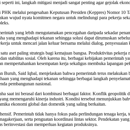
eperti ini, langkah mitigasi menjadi sangat penting agar gejolak eko
si PHK melalui pengesahan Keputusan Presiden (Keppres) Nomor 10 
an wujud nyata komitmen negara untuk melindungi para pekerja sekal
leks.
intah yang lebih mengutamakan pencegahan daripada sekadar penangan
 usaha yang menghadapi tekanan sehingga solusi dapat dirumuskan se
pekerja untuk mencari jalan keluar bersama melalui dialog, penyesuai
atu aset paling strategis bagi kemajuan bangsa. Produktivitas pekerj
an stabilitas sosial. Oleh karena itu, berbagai kebijakan pemerintah y
uan mempertahankan kesempatan kerja sekaligus membuka lapangan pek
n Buruh, Said Iqbal, menjelaskan bahwa pemerintah terus melakukan b
usahaan yang menghadapi tekanan sehingga berbagai langkah penyelama
genda pembangunan nasional.
 saat ini berasal dari kombinasi berbagai faktor. Konflik geopolitik d
an yang memengaruhi kinerja industri. Kondisi tersebut menunjukkan 
amika ekonomi global dan domestik yang saling berkaitan.
nsif. Pemerintah tidak hanya fokus pada perlindungan tenaga kerja, 
enagakerjaan, serta penguatan koordinasi lintas sektor. Pendekatan yan
us berinvestasi dan memperluas kegiatan produksinya.