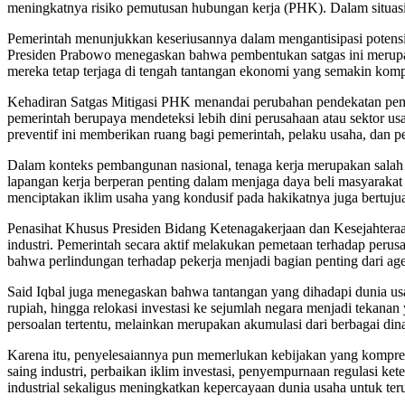
meningkatnya risiko pemutusan hubungan kerja (PHK). Dalam situasi s
Pemerintah menunjukkan keseriusannya dalam mengantisipasi poten
Presiden Prabowo menegaskan bahwa pembentukan satgas ini merupak
mereka tetap terjaga di tengah tantangan ekonomi yang semakin komp
Kehadiran Satgas Mitigasi PHK menandai perubahan pendekatan pemer
pemerintah berupaya mendeteksi lebih dini perusahaan atau sektor
preventif ini memberikan ruang bagi pemerintah, pelaku usaha, dan 
Dalam konteks pembangunan nasional, tenaga kerja merupakan salah s
lapangan kerja berperan penting dalam menjaga daya beli masyarakat d
menciptakan iklim usaha yang kondusif pada hakikatnya juga bertuj
Penasihat Khusus Presiden Bidang Ketenagakerjaan dan Kesejahteraa
industri. Pemerintah secara aktif melakukan pemetaan terhadap per
bahwa perlindungan terhadap pekerja menjadi bagian penting dari a
Said Iqbal juga menegaskan bahwa tantangan yang dihadapi dunia usaha
rupiah, hingga relokasi investasi ke sejumlah negara menjadi tekan
persoalan tertentu, melainkan merupakan akumulasi dari berbagai din
Karena itu, penyelesaiannya pun memerlukan kebijakan yang komprehe
saing industri, perbaikan iklim investasi, penyempurnaan regulasi ket
industrial sekaligus meningkatkan kepercayaan dunia usaha untuk ter