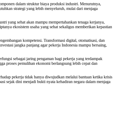
omponen dalam struktur biaya produksi industri. Menurutnya,
tuhkan strategi yang lebih menyeluruh, mulai dari menjaga
dustri yang sehat akan mampu mempertahankan tenaga kerjanya,
rciptanya ekosistem usaha yang sehat sekaligus memberikan kepastian
ngembangan kompetensi. Transformasi digital, otomatisasi, dan
investasi jangka panjang agar pekerja Indonesia mampu bersaing,
berfungsi sebagai jaring pengaman bagi pekerja yang terdampak
ngga proses pemulihan ekonomi berlangsung lebih cepat dan
adap pekerja tidak hanya diwujudkan melalui bantuan ketika krisis
pasi sejak dini menjadi bukti nyata kehadiran negara dalam menjaga