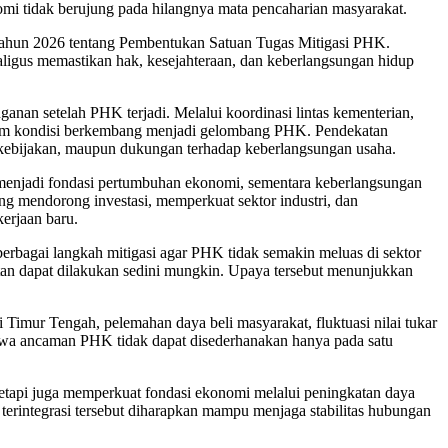
nomi tidak berujung pada hilangnya mata pencaharian masyarakat.
Tahun 2026 tentang Pembentukan Satuan Tugas Mitigasi PHK.
igus memastikan hak, kesejahteraan, dan keberlangsungan hidup
an setelah PHK terjadi. Melalui koordinasi lintas kementerian,
belum kondisi berkembang menjadi gelombang PHK. Pendekatan
an kebijakan, maupun dukungan terhadap keberlangsungan usaha.
a menjadi fondasi pertumbuhan ekonomi, sementara keberlangsungan
ang mendorong investasi, memperkuat sektor industri, dan
erjaan baru.
erbagai langkah mitigasi agar PHK tidak semakin meluas di sektor
tan dapat dilakukan sedini mungkin. Upaya tersebut menunjukkan
i Timur Tengah, pelemahan daya beli masyarakat, fluktuasi nilai tukar
bahwa ancaman PHK tidak dapat disederhanakan hanya pada satu
tetapi juga memperkuat fondasi ekonomi melalui peningkatan daya
g terintegrasi tersebut diharapkan mampu menjaga stabilitas hubungan