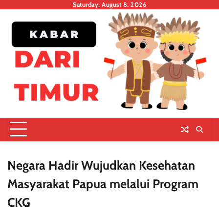
Skip
Saturday, August 8, 2026
to
content
Negara Hadir Wujudkan Kesehatan
Masyarakat Papua melalui Program
CKG