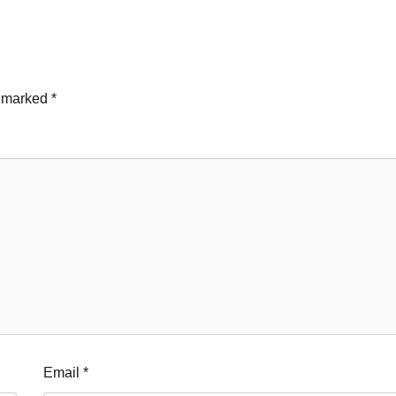
e marked
*
Email
*