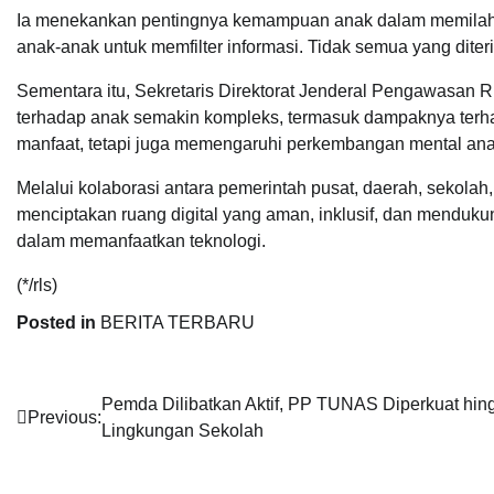
Ia menekankan pentingnya kemampuan anak dalam memilah inf
anak-anak untuk memfilter informasi. Tidak semua yang diter
Sementara itu, Sekretaris Direktorat Jenderal Pengawasan Ru
terhadap anak semakin kompleks, termasuk dampaknya terha
manfaat, tetapi juga memengaruhi perkembangan mental anak. 
Melalui kolaborasi antara pemerintah pusat, daerah, sekol
menciptakan ruang digital yang aman, inklusif, dan menduk
dalam memanfaatkan teknologi.
(*/rls)
Posted in
BERITA TERBARU
Post
Pemda Dilibatkan Aktif, PP TUNAS Diperkuat hin
Previous:
Lingkungan Sekolah
navigation