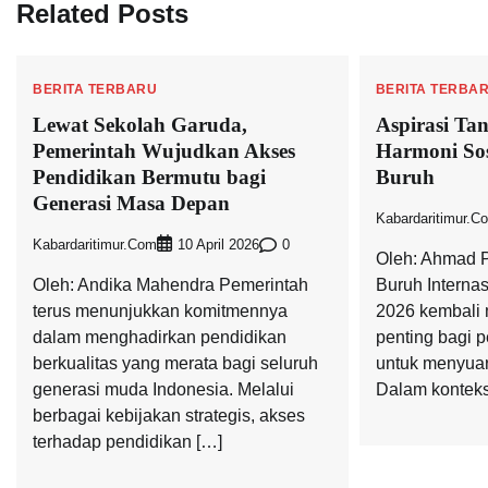
Related Posts
BERITA TERBARU
BERITA TERBA
Lewat Sekolah Garuda,
Aspirasi Ta
Pemerintah Wujudkan Akses
Harmoni Sos
Pendidikan Bermutu bagi
Buruh
Generasi Masa Depan
Kabardaritimur.c
Kabardaritimur.com
0
10 April 2026
Oleh: Ahmad P
Oleh: Andika Mahendra Pemerintah
Buruh Interna
terus menunjukkan komitmennya
2026 kembali
dalam menghadirkan pendidikan
penting bagi p
berkualitas yang merata bagi seluruh
untuk menyuar
generasi muda Indonesia. Melalui
Dalam konteks
berbagai kebijakan strategis, akses
terhadap pendidikan […]