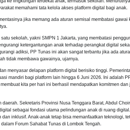
ga ke lingkungan terdekat anak, termasuk sekolah. Menurutnya
akat memahami tata kelola akses platform digital bagi anak.
lementasinya jika memang ada aturan semisal membatasi gawai 
tya.
ah satu sekolah, yakni SMPN 1 Jakarta, yang membatasi pengg
 mengurangi ketergantungan anak terhadap perangkat digital seka
angi adiksi, PP Tunas ini akan sangat terbantu jika ada atura
ah tidak membawa gawainya, ujarnya.
an menyasar delapan platform digital berisiko tinggi. Pemerint
i mandiri bagi platform lain hingga 6 Juni 2026. Ini adalah P
membuat kita per hari ini berhasil mendapatkan komitmen dan 
 daerah. Sekretaris Provinsi Nusa Tenggara Barat, Abdul Choir
ital sebagai fondasi utama pelindungan anak di ruang digital.
 dan inklusif. Anak-anak tetap bisa memanfaatkan teknologi, te
ya dalam Forum Sahabat Tunas di Lombok Tengah.