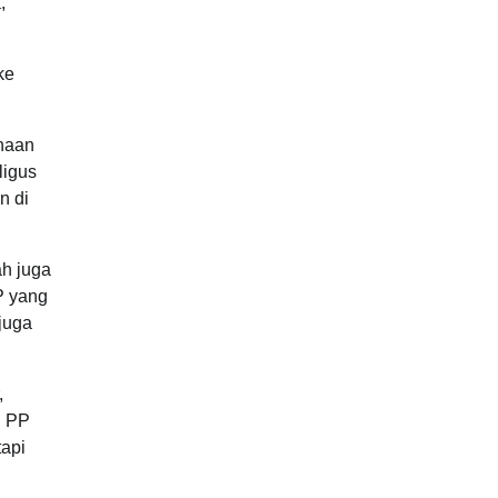
,
ke
unaan
ligus
n di
ah juga
P yang
juga
,
 PP
tapi