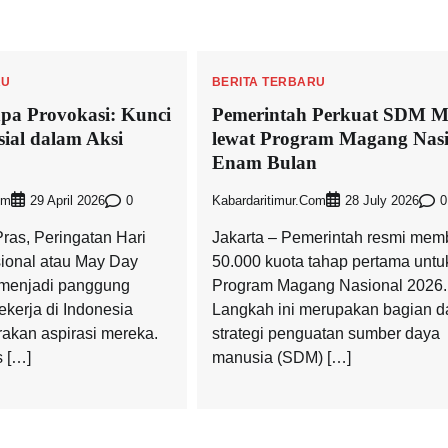
RU
BERITA TERBARU
npa Provokasi: Kunci
Pemerintah Perkuat SDM 
ial dalam Aksi
lewat Program Magang Nasi
Enam Bulan
om
0
Kabardaritimur.com
0
29 April 2026
28 July 2026
ras, Peringatan Hari
Jakarta – Pemerintah resmi me
sional atau May Day
50.000 kuota tahap pertama untu
 menjadi panggung
Program Magang Nasional 2026.
ekerja di Indonesia
Langkah ini merupakan bagian da
akan aspirasi mereka.
strategi penguatan sumber daya
 […]
manusia (SDM) […]