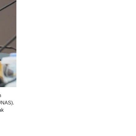
n
UNAS).
ak