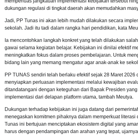
memperluas jangkauan implementasi kebijakan tersebut hing
dukungan regulasi di tingkat daerah akan memudahkan masyar
Jadi, PP Tunas ini akan lebih mudah dilakukan secara imp
sekolah. Jadi itu tadi dalam rangka hari pendidikan, kata Meu
Ia mencontohkan langkah konkret yang telah dilakukan sal
gawai selama kegiatan belajar. Kebijakan ini dinilai efektif
meningkatkan fokus dalam proses pembelajaran. Untuk mengur
bidang lain yang memang mengatur agar anak-anak ke sekol
PP TUNAS sendiri telah berlaku efektif sejak 28 Maret 2026 d
menyiapkan perluasan implementasi melalui kewajiban evaluas
ditandatangani dengan keteguhan dari Bapak Presiden yang 
implementasi dari delapan platform utama, tambah Meutya.
Dukungan terhadap kebijakan ini juga datang dari pemerintah
menegaskan komitmen pihaknya dalam memperkuat literasi dig
Tunas ini bertujuan menciptakan ekosistem digital yang aman
harus dengan pendampingan dan arahan yang tepat, ujarn