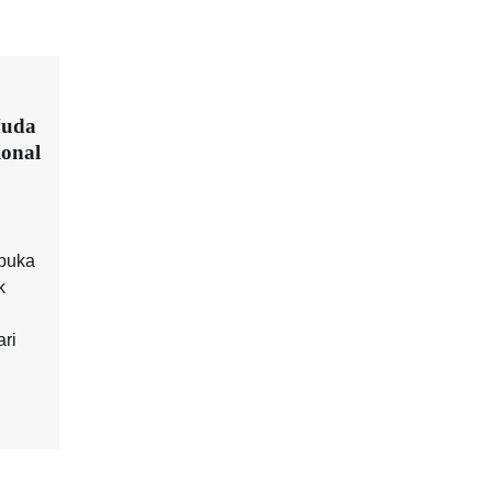
Muda
onal
mbuka
k
ri