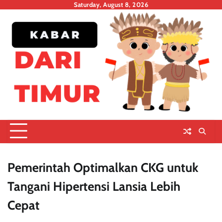
Skip
Saturday, August 8, 2026
to
content
Pemerintah Optimalkan CKG untuk
Tangani Hipertensi Lansia Lebih
Cepat