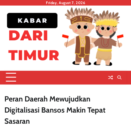
Skip
Friday, August 7, 2026
to
content
Peran Daerah Mewujudkan
Digitalisasi Bansos Makin Tepat
Sasaran