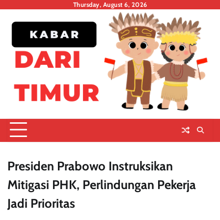
Skip
Thursday, August 6, 2026
to
content
Presiden Prabowo Instruksikan
Mitigasi PHK, Perlindungan Pekerja
Jadi Prioritas