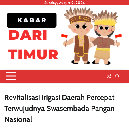
Skip
Sunday, August 9, 2026
to
content
Revitalisasi Irigasi Daerah Percepat
Terwujudnya Swasembada Pangan
Nasional