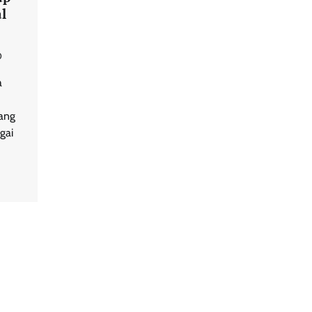
al
0
a
ang
gai