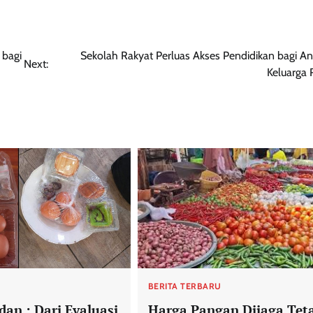
 bagi
Sekolah Rakyat Perluas Akses Pendidikan bagi An
Next:
Keluarga 
U
BERITA TERBARU
n : Dari Evaluasi
Harga Pangan Dijaga Tet