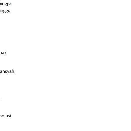
hingga
unggu
anak
iansyah,
h
solusi