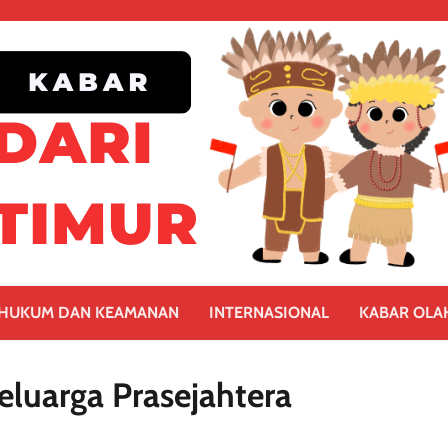
HUKUM DAN KEAMANAN
INTERNASIONAL
KABAR OLA
luarga Prasejahtera