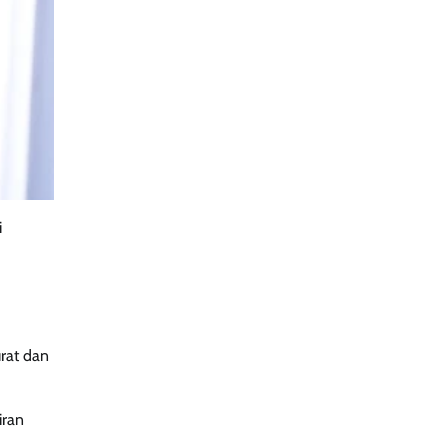
i
rat dan
iran