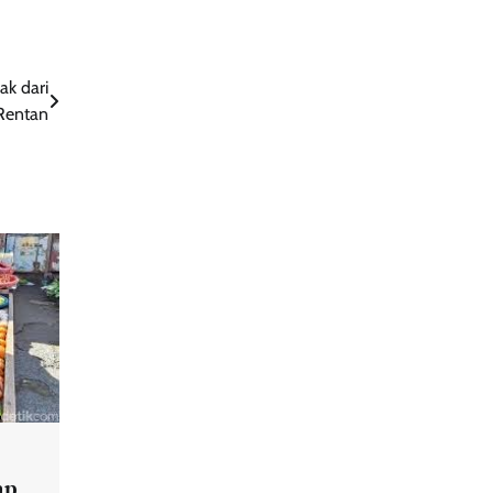
ak dari
Rentan
ap