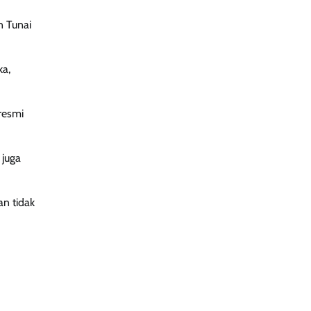
n Tunai
ka,
resmi
 juga
n tidak