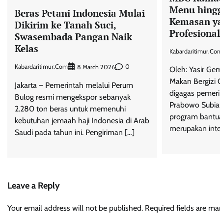
Menu hing
Beras Petani Indonesia Mulai
Kemasan y
Dikirim ke Tanah Suci,
Profesional
Swasembada Pangan Naik
Kelas
Kabardaritimur.co
Kabardaritimur.com
0
8 March 2026
Oleh: Yasir G
Makan Bergizi 
Jakarta – Pemerintah melalui Perum
digagas pemeri
Bulog resmi mengekspor sebanyak
Prabowo Subia
2.280 ton beras untuk memenuhi
program bantua
kebutuhan jemaah haji Indonesia di Arab
merupakan inte
Saudi pada tahun ini. Pengiriman […]
Leave a Reply
Your email address will not be published.
Required fields are m