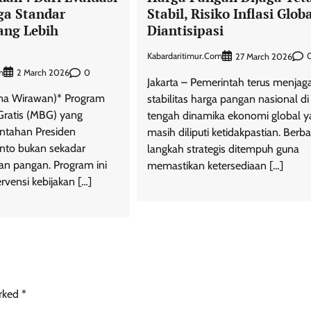
ga Standar
Stabil, Risiko Inflasi Glob
ang Lebih
Diantisipasi
Kabardaritimur.com
27 March 2026
m
0
2 March 2026
Jakarta – Pemerintah terus menjag
ema Wirawan)* Program
stabilitas harga pangan nasional di
Gratis (MBG) yang
tengah dinamika ekonomi global y
ntahan Presiden
masih diliputi ketidakpastian. Berba
nto bukan sekadar
langkah strategis ditempuh guna
n pangan. Program ini
memastikan ketersediaan […]
rvensi kebijakan […]
arked
*