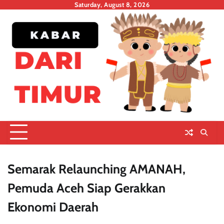
Skip
Saturday, August 8, 2026
to
content
Semarak Relaunching AMANAH,
Pemuda Aceh Siap Gerakkan
Ekonomi Daerah