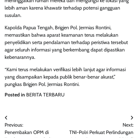
meninggalkan rumah mereka dan mengungsi ke lokasi yang
lebih aman karena khawatir terhadap potensi gangguan
susulan.
Kapolda Papua Tengah, Brigjen Pol. Jermias Rontini,
memastikan bahwa aparat keamanan terus melakukan
penyelidikan serta pendalaman terhadap peristiwa tersebut
agar seluruh informasi yang berkembang dapat dipastikan
kebenarannya.
“Kami terus melakukan verifikasi lebih lanjut agar informasi
yang disampaikan kepada publik benar-benar akurat,”
pungkas Brigjen Pol. Jermias Rontini.
Posted in
BERITA TERBARU
Post
Previous:
Next:
navigation
Penembakan OPM di
TNI-Polri Perkuat Perlindungan