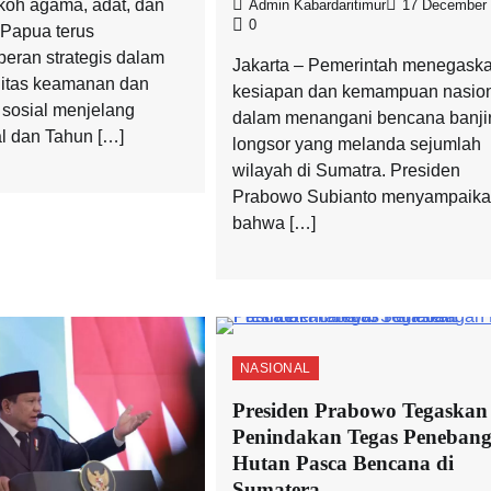
koh agama, adat, dan
Admin Kabardaritimur
17 December
0
 Papua terus
eran strategis dalam
Jakarta – Pemerintah menegask
litas keamanan dan
kesiapan dan kemampuan nasio
sosial menjelang
dalam menangani bencana banji
l dan Tahun […]
longsor yang melanda sejumlah
wilayah di Sumatra. Presiden
Prabowo Subianto menyampaik
bahwa […]
NASIONAL
Presiden Prabowo Tegaskan
Penindakan Tegas Peneban
Hutan Pasca Bencana di
Sumatera