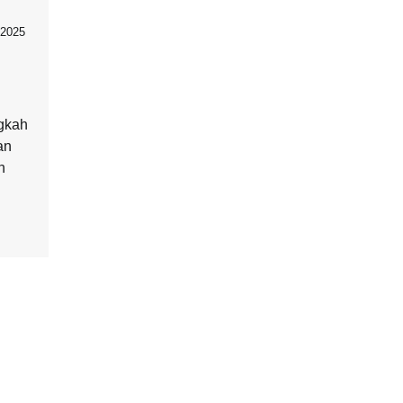
 2025
gkah
an
h