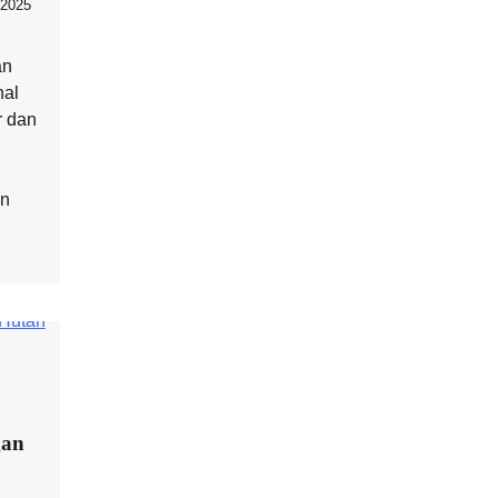
 2025
an
nal
r dan
an
gan