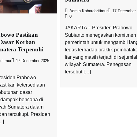
Admin Kabardaritimur
17 December
0
JAKARTA – Presiden Prabowo
abowo Pastikan
Subianto menegaskan komitmen
Dasar Korban
pemerintah untuk mengambil lan
matera Terpenuhi
tegas terhadap praktik pembalak
liar yang masih terjadi di sejumla
itimur
17 December 2025
wilayah Sumatera. Penegasan
tersebut […]
esiden Prabowo
stikan ketersediaan
ebutuhan dasar
rdampak bencana di
yah Sumatera dalam
dan tercukupi. Presiden
…]