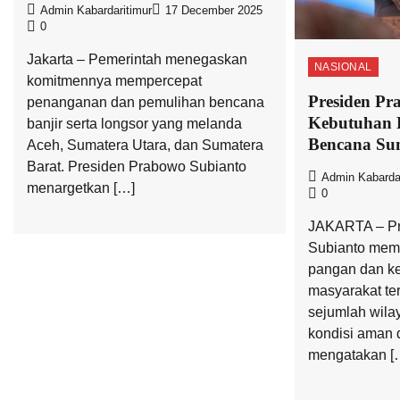
Admin Kabardaritimur
17 December 2025
0
Jakarta – Pemerintah menegaskan
NASIONAL
komitmennya mempercepat
Presiden Pr
penanganan dan pemulihan bencana
Kebutuhan 
banjir serta longsor yang melanda
Bencana Su
Aceh, Sumatera Utara, dan Sumatera
Barat. Presiden Prabowo Subianto
Admin Kabardar
menargetkan […]
0
JAKARTA – Pr
Subianto mema
pangan dan k
masyarakat te
sejumlah wila
kondisi aman 
mengatakan [