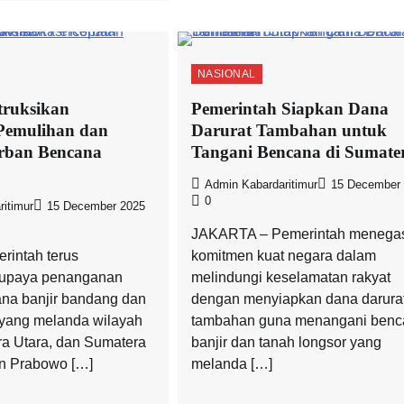
NASIONAL
truksikan
Pemerintah Siapkan Dana
Pemulihan dan
Darurat Tambahan untuk
orban Bencana
Tangani Bencana di Sumate
Admin Kabardaritimur
15 December
0
itimur
15 December 2025
JAKARTA – Pemerintah menega
rintah terus
komitmen kuat negara dalam
upaya penanganan
melindungi keselamatan rakyat
na banjir bandang dan
dengan menyiapkan dana darura
 yang melanda wilayah
tambahan guna menangani benc
a Utara, dan Sumatera
banjir dan tanah longsor yang
en Prabowo […]
melanda […]