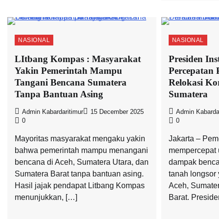
NASIONAL
NASIONAL
LItbang Kompas : Masyarakat
Presiden Ins
Yakin Pemerintah Mampu
Percepatan 
Tangani Bencana Sumatera
Relokasi K
Tanpa Bantuan Asing
Sumatera
Admin Kabardaritimur
15 December 2025
Admin Kabardar
0
0
Mayoritas masyarakat mengaku yakin
Jakarta – Peme
bahwa pemerintah mampu menangani
mempercepat 
bencana di Aceh, Sumatera Utara, dan
dampak benca
Sumatera Barat tanpa bantuan asing.
tanah longsor
Hasil jajak pendapat Litbang Kompas
Aceh, Sumater
menunjukkan, […]
Barat. Presid