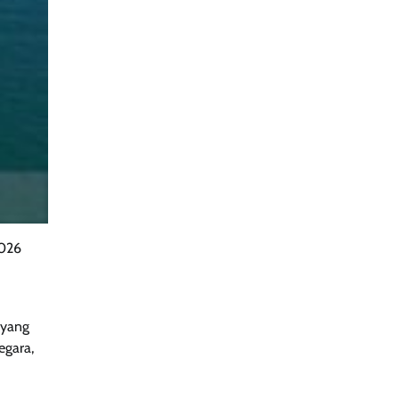
2026
 yang
egara,