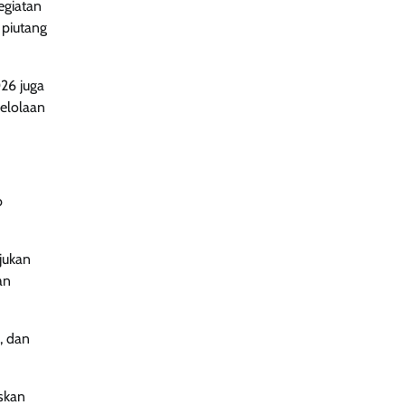
egiatan
 piutang
26 juga
elolaan
b
jukan
an
, dan
skan