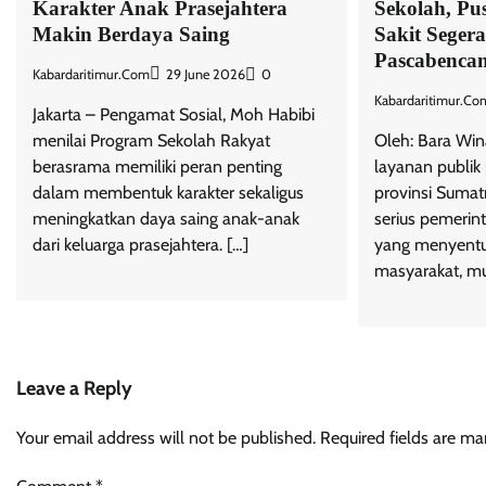
Karakter Anak Prasejahtera
Sekolah, P
Makin Berdaya Saing
Sakit Seger
Pascabenca
Kabardaritimur.com
29 June 2026
0
Kabardaritimur.co
Jakarta – Pengamat Sosial, Moh Habibi
menilai Program Sekolah Rakyat
Oleh: Bara Win
berasrama memiliki peran penting
layanan publik
dalam membentuk karakter sekaligus
provinsi Sumat
meningkatkan daya saing anak-anak
serius pemerinta
dari keluarga prasejahtera. […]
yang menyentu
masyarakat, mul
Leave a Reply
Your email address will not be published.
Required fields are m