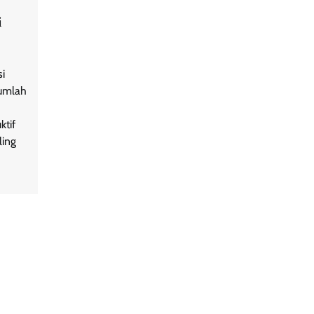
i
i
jumlah
ktif
ling