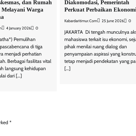
uskesmas, dan Rumah
Diakomodasi, Pemerintah
a Melayani Warga
Perkuat Perbaikan Ekonom
na
Kabardaritimur.com
25 June 2026
0
m
4 January 2026
0
JAKARTA  Di tengah munculnya aks
atha*) Pemulihan
mahasiswa terkait isu ekonomi, se
 pascabencana di tiga
pihak menilai ruang dialog dan
ra menjadi perhatian
penyampaian aspirasi yang konstru
h. Berbagai fasilitas vital
tetap menjadi pendekatan yang pa
h langsung kehidupan
[…]
ai dari […]
arked
*